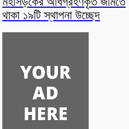
মহাসড়কের অধিগ্রহণকৃত জমিতে
থাকা ১৯টি স্থাপনা উচ্ছেদ