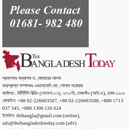
প্রকাশকঃ অধ্যাপক ড. জোবায়ের আলম
ভারপ্রাপ্ত সম্পাদকঃ এডভোকেট মো: গোলাম সরোয়ার
কার্যালয় : বিটিটিসি বিল্ডিং (লেভেল:০৩), ২৭০/বি, তেজগাঁও (আই/এ), ঢাকা-১২০৮
মোবাইল: +88 02-226603507, +88 02-226603508, +880 1713
037 345, +880 1300 126 624
ইমেইল: tbtbangla@gmail.com (online),
ads@thebangladeshtoday.com (adv)