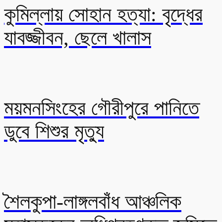
কুমিল্লায় সোহান হত্যা: বৃদ্ধের
যাবজ্জীবন, ছেলে খালাস
ময়মনসিংহের গৌরীপুরে পানিতে
ডুবে শিশুর মৃত্যু
শৈলকুপা-লাঙ্গলবাঁধ আঞ্চলিক