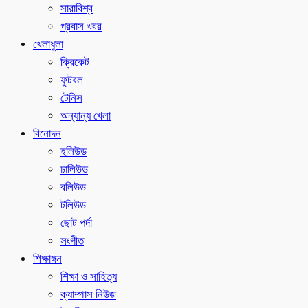
সারাবিশ্ব
প্রবাস খবর
খেলাধুলা
ক্রিকেট
ফুটবল
টেনিস
অন্যান্য খেলা
বিনোদন
হলিউড
ঢালিউড
বলিউড
টলিউড
ছোট পর্দা
সংগীত
শিক্ষাঙ্গন
শিক্ষা ও সাহিত্য
ক্যাম্পাস নিউজ