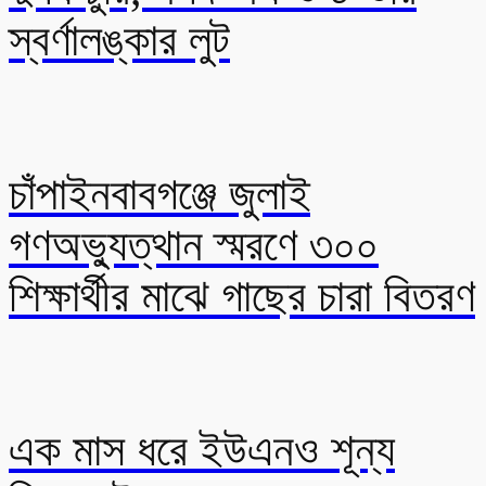
স্বর্ণালঙ্কার লুট
চাঁপাইনবাবগঞ্জে জুলাই
গণঅভ্যুত্থান স্মরণে ৩০০
শিক্ষার্থীর মাঝে গাছের চারা বিতরণ
এক মাস ধরে ইউএনও শূন্য