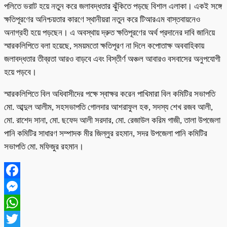
পলিতে ভরাট হয়ে নতুন করে জলাবদ্ধতার ঝুঁকিতে পড়ছে বিশাল এলাকা। একই সঙ্গে
ক্ষতিপূরণের অনিশ্চয়তার কারণে স্থানীয়রা নতুন করে টিআরএম বাস্তবায়নেও
অনাগ্রহী হয়ে পড়ছেন। এ অবস্থায় দ্রুত ক্ষতিপূরণের অর্থ প্রদানের দাবি জানিয়ে
স্মারকলিপিতে বলা হয়েছে, সময়মতো ক্ষতিপূরণ না দিলে কপোতাক্ষ অববাহিকায়
জলাবদ্ধতার তীব্রতা আরও বাড়বে এবং বিস্তীর্ণ অঞ্চল আবারও বসবাসের অনুপযোগী
হয়ে পড়বে।
স্মারকলিপিতে বিল অধিবাসীদের পক্ষে স্বাক্ষর করেন পাখিমারা বিল কমিটির সভাপতি
মো. আব্দুল আলীম, সহসভাপতি গোলদার আশরাফুল হক, সদস্য শেখ রজব আলী,
মো. রাশেদ সানা, মো. ছফেদ আলী সরদার, মো. রেজাউল করিম গাজী, তালা উপজেলা
পানি কমিটির সাধারণ সম্পাদক মীর জিল্লুর রহমান, সদর উপজেলা পানি কমিটির
সভাপতি মো. মফিজুর রহমান।
Facebook
Messenger
WhatsApp