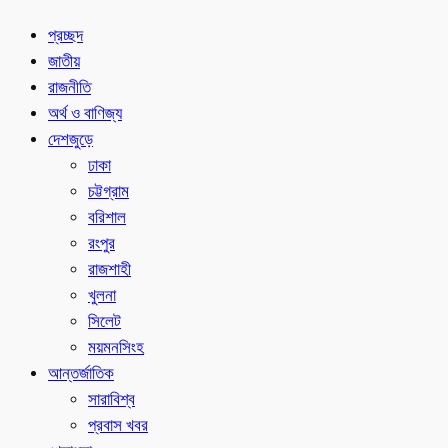
প্রচ্ছদ
জাতীয়
রাজনীতি
অর্থ ও বাণিজ্য
দেশজুড়ে
ঢাকা
চট্টগ্রাম
বরিশাল
রংপুর
রাজশাহী
খুলনা
সিলেট
ময়মনসিংহ
আন্তর্জাতিক
সারাবিশ্ব
প্রবাস খবর