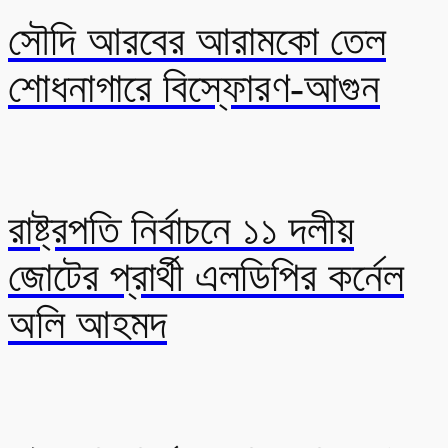
সৌদি আরবের আরামকো তেল
শোধনাগারে বিস্ফোরণ-আগুন
রাষ্ট্রপতি নির্বাচনে ১১ দলীয়
জোটের প্রার্থী এলডিপির কর্নেল
অলি আহমদ