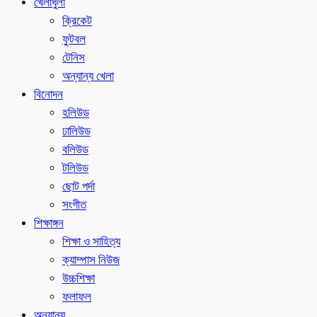
খেলাধুলা
ক্রিকেট
ফুটবল
টেনিস
অন্যান্য খেলা
বিনোদন
হলিউড
ঢালিউড
বলিউড
টলিউড
ছোট পর্দা
সংগীত
শিক্ষাঙ্গন
শিক্ষা ও সাহিত্য
ক্যাম্পাস নিউজ
উচ্চশিক্ষা
ফলাফল
অন্যান্য