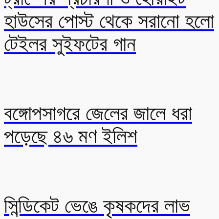
হাউসের পোস্ট থেকে সরানো হলো
টেইলর সুইফটের গান
বঙ্গোপসাগরে জেলের জালে ধরা
পড়েছে ৪৬ মণ ইলিশ
সিন্ডিকেট ভেঙে কৃষকদের লাভ