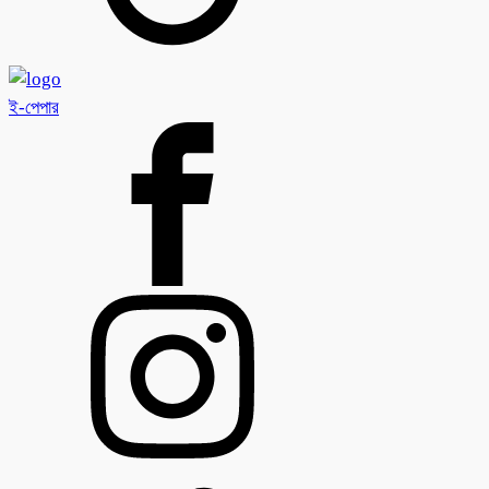
ই-পেপার