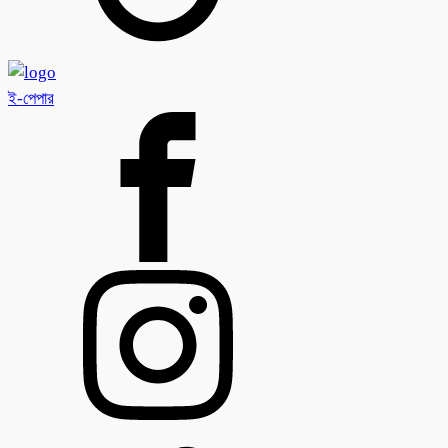
ই-পেপার