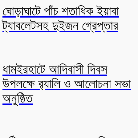
ঘোড়াঘাটে পাঁচ শতাধিক ইয়াবা
ট্যাবলেটসহ দুইজন গ্রেপ্তার
ধামইরহাটে আদিবাসী দিবস
উপলক্ষে র‍্যালি ও আলোচনা সভা
অনুষ্ঠিত