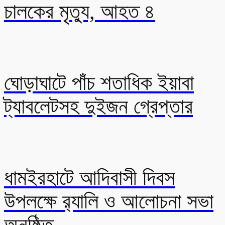
চালকের মৃত্যু, আহত ৪
ঘোড়াঘাটে পাঁচ শতাধিক ইয়াবা
ট্যাবলেটসহ দুইজন গ্রেপ্তার
ধামইরহাটে আদিবাসী দিবস
উপলক্ষে র‍্যালি ও আলোচনা সভা