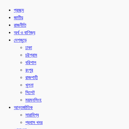
প্রচ্ছদ
জাতীয়
রাজনীতি
অর্থ ও বাণিজ্য
দেশজুড়ে
ঢাকা
চট্টগ্রাম
বরিশাল
রংপুর
রাজশাহী
খুলনা
সিলেট
ময়মনসিংহ
আন্তর্জাতিক
সারাবিশ্ব
প্রবাস খবর