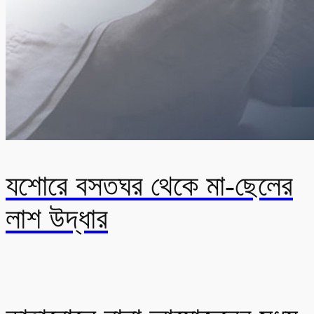
যশোরে বসতঘর থেকে মা-ছেলের
লাশ উদ্ধার