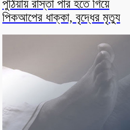
পুঠিয়ায় রাস্তা পার হতে গিয়ে
পিকআপের ধাক্কা, বৃদ্ধের মৃত্যু