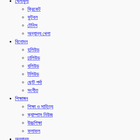
খেলাধুলা
ক্রিকেট
ফুটবল
টেনিস
অন্যান্য খেলা
বিনোদন
হলিউড
ঢালিউড
বলিউড
টলিউড
ছোট পর্দা
সংগীত
শিক্ষাঙ্গন
শিক্ষা ও সাহিত্য
ক্যাম্পাস নিউজ
উচ্চশিক্ষা
ফলাফল
অন্যান্য