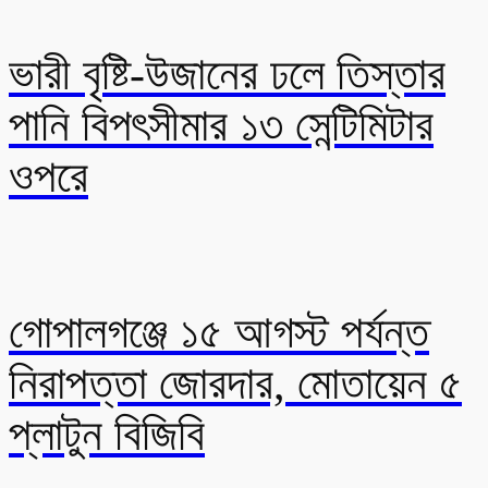
ভারী বৃষ্টি-উজানের ঢলে তিস্তার
পানি বিপৎসীমার ১৩ সেন্টিমিটার
ওপরে
গোপালগঞ্জে ১৫ আগস্ট পর্যন্ত
নিরাপত্তা জোরদার, মোতায়েন ৫
প্লাটুন বিজিবি