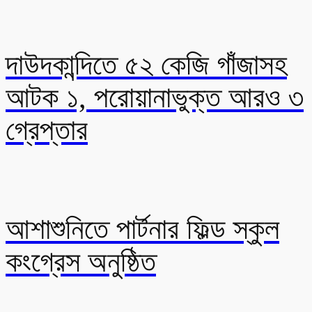
দাউদকান্দিতে ৫২ কেজি গাঁজাসহ
আটক ১, পরোয়ানাভুক্ত আরও ৩
গ্রেপ্তার
আশাশুনিতে পার্টনার ফিল্ড স্কুল
কংগ্রেস অনুষ্ঠিত