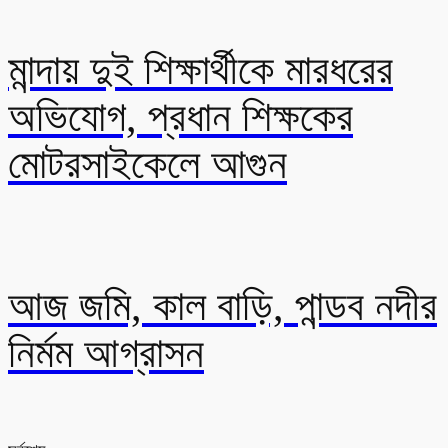
মান্দায় দুই শিক্ষার্থীকে মারধরের
অভিযোগ, প্রধান শিক্ষকের
মোটরসাইকেলে আগুন
আজ জমি, কাল বাড়ি, পান্ডব নদীর
নির্মম আগ্রাসন