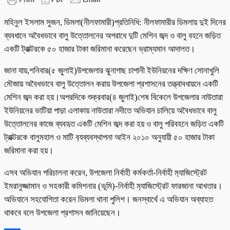
মহিনুল ইসলাম সুজন, ডিমলা(নীলফামারী)প্রতিনিধি: নীলফামারীর ডিমলায় দুই দিনের
ব্যবধানে অবৈধভাবে বালু উত্তোলনের অপরাধে দুটি মেশিন জব্দ ও বালু বহনে জড়িত
একটি ট্রাক্টরকে ৫০ হাজার টাকা জরিমানা করেছেন ভ্রাম্যমান আদালত।
জানা যায়,শনিবার(৫ জুলাই)উপজেলার ঝুনাগাছ চাপানী ইউনিয়নের দক্ষিণ সোনাখুলি
মৌজায় অবৈধভাবে বালু উত্তোলন করায় উপজেলা প্রশাসনের তত্ত্বাবধায়নে একটি
মেশিন জব্দ করা হয়।অপরদিকে শুক্রবার(৪ জুলাই)শেষ বিকেলে উপজেলার নাউতারা
ইউনিয়নের ভাটিয়া পাড়া এলাকায় নাউতারা নদীতে অভিযান চালিয়ে অবৈধভাবে বালু
উত্তোলনের কাজে ব্যবহৃত একটি মেশিন জব্দ করা হয় ও বালু পরিবহনে জড়িত একটি
ট্রাক্টরকে বালুমহাল ও মাটি ব‍্যব্যবস্থাপনা আইন ২০১০ অনুযায়ী ৫০ হাজার টাকা
জরিমানা করা হয়।
এসব অভিযান পরিচালনা করেন, উপজেলা নির্বাহী কর্মকর্তা-নির্বাহী ম‍্যাজিস্ট্রেট
ইমরানুজ্জামান ও সহকারী কমিশনার (ভূমি)-নির্বাহী ম‍্যাজিস্ট্রেট ফারজানা আখতার।
অভিযানে সহযোগিতা করেন ডিমলা থানা পুলিশ। জনস্বার্থে এ অভিযান অব্যাহত
থাকবে বলে উপজেলা প্রশাসন জানিয়েছেন।