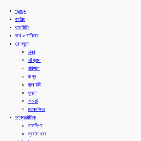
প্রচ্ছদ
জাতীয়
রাজনীতি
অর্থ ও বাণিজ্য
দেশজুড়ে
ঢাকা
চট্টগ্রাম
বরিশাল
রংপুর
রাজশাহী
খুলনা
সিলেট
ময়মনসিংহ
আন্তর্জাতিক
সারাবিশ্ব
প্রবাস খবর