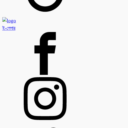
ই-পেপার