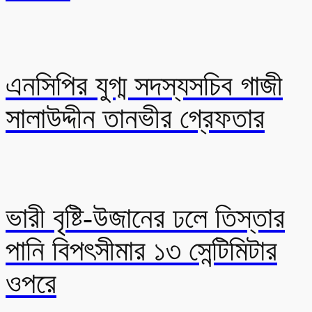
এনসিপির যুগ্ম সদস্যসচিব গাজী
সালাউদ্দীন তানভীর গ্রেফতার
ভারী বৃষ্টি-উজানের ঢলে তিস্তার
পানি বিপৎসীমার ১৩ সেন্টিমিটার
ওপরে