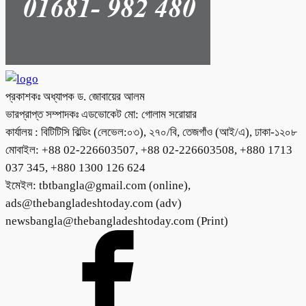
প্রকাশকঃ অধ্যাপক ড. জোবায়ের আলম
ভারপ্রাপ্ত সম্পাদকঃ এডভোকেট মো: গোলাম সরোয়ার
কার্যালয় : বিটিটিসি বিল্ডিং (লেভেল:০৩), ২৭০/বি, তেজগাঁও (আই/এ), ঢাকা-১২০৮
মোবাইল: +88 02-226603507, +88 02-226603508, +880 1713
037 345, +880 1300 126 624
ইমেইল: tbtbangla@gmail.com (online),
ads@thebangladeshtoday.com (adv)
newsbangla@thebangladeshtoday.com (Print)