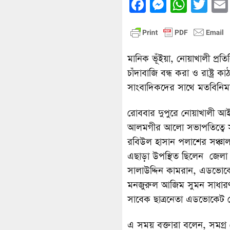
Facebook
Messenge
What
Twi
মানিক ভূঁইয়া, নোয়াখালী প্
চাঁদাবাজি বন্ধ করা ও রাষ্ট্র
সাংবাদিকদের সাথে মতবিনিম
রোববার দুপুরে নোয়াখালী আ
আলমগীর আলো সভাপতিত্বে স
রবিউল হাসান পলাশের সঞ্চাল
এছাড়া উপস্থিত ছিলেন জেল
সালাউদ্দিন কামরান, এডভোকে
মনজুরুল আজিম সুমন সাধারণ
সাবেক ছাত্রনেতা এডভোকেট ম
এ সময় বক্তারা বলেন, সমগ্র