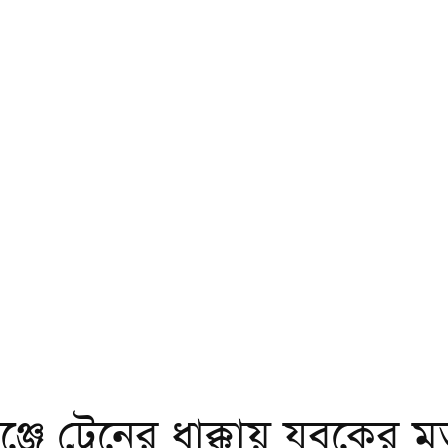
জে ট্রেনের ধাক্কায় যুবকের মৃত