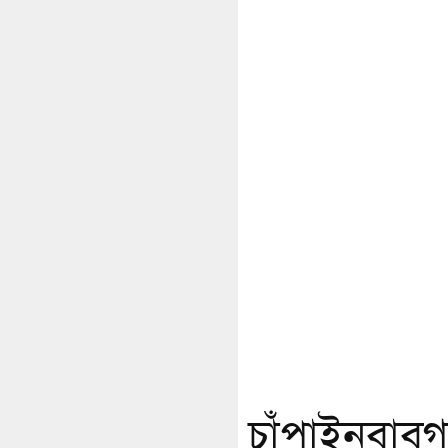
চাঁপাইনবাবগঞ্