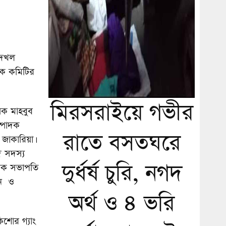
, দখল
য়ক কমিটির
মিরসরাইয়ে গভীর
়ক মাহবুব
ম্পাদক
রাতে বসতঘরে
াকারিয়া।
 সদস্য
দুর্ধর্ষ চুরি, নগদ
বেক সভাপতি
ান ও
অর্থ ও ৪ ভরি
িশোর গ্যাং