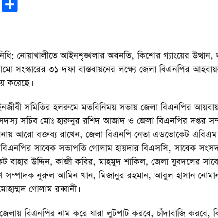
r
sApp
tter
Email
Share
রতিনিধি: নোয়াখালীতে আইনশৃঙ্খলার অবনতি, কিশোর গ্যাংয়ের উত্থান
 কাঠামো সংস্কারের ৩১ দফা বাস্তবায়নের লক্ষ্যে জেলা বিএনপির আহবা
য় করেছে।
ইনজীবী সমিতির হলরুমে মতবিনিময় সভায় জেলা বিএনপির আয়বায
দস্য সচিব মোঃ হারুনুর রশিদ আজাদ ও জেলা বিএনপির দপ্তর স
নায় আরো বক্তব্য রাখেন, জেলা বিএনপি নেতা এডভোকেট এবিএম জ
া বিএনপির সাবেক সভাপতি গোলাম হায়দার বিএসসি, সাবেক সংসদ
ট বাহার উদ্দিন, কাজী কবির, মাহমুদ শাকিল, জেলা যুবদলের সা
 সম্পাদক নূরুল আমিন খান, মিজানুর রহমান, আবুল হাসান নোম
োহাম্মদ গোলাম রব্বানী।
 জেলায় বিএনপির নাম করে যারা লুটপাট করবে, চাঁদাবাজি করবে, ক