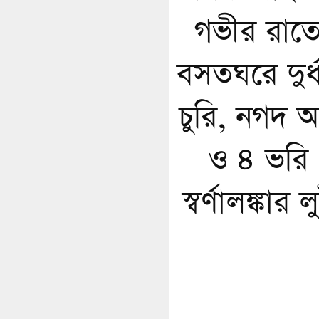
গভীর রাত
বসতঘরে দুর্ধর
চুরি, নগদ অর
ও ৪ ভরি
স্বর্ণালঙ্কার ল