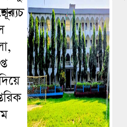
ূন্য
ছের চারা বিতরণ
স
া,
প্ত
 দিয়ে
্তরিক
রম