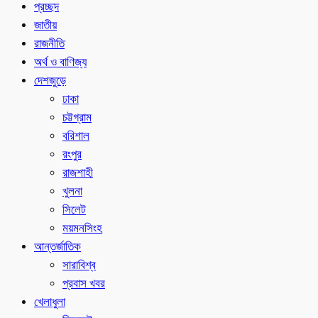
প্রচ্ছদ
জাতীয়
রাজনীতি
অর্থ ও বাণিজ্য
দেশজুড়ে
ঢাকা
চট্টগ্রাম
বরিশাল
রংপুর
রাজশাহী
খুলনা
সিলেট
ময়মনসিংহ
আন্তর্জাতিক
সারাবিশ্ব
প্রবাস খবর
খেলাধুলা