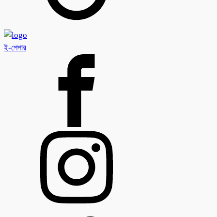
ই-পেপার