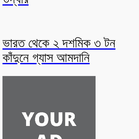
ভারত থেকে ২ দশমিক ৩ টন
কাঁদুনে গ্যাস আমদানি