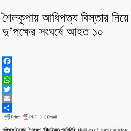
শৈলকুপায় আধিপত্য বিস্তার নিয়ে
দু’পক্ষের সংঘর্ষে আহত ১০
Facebook
Messenger
WhatsApp
Twitter
Email
Share
মফিজুল ইসলাম, শৈলকুপা (ঝিনাইদহ) প্রতিনিধি:
ঝিনাইদহের শৈলকুপায় আধিপত্য