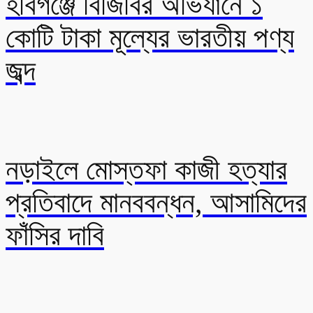
হবিগঞ্জে বিজিবির অভিযানে ১
কোটি টাকা মূল্যের ভারতীয় পণ্য
জব্দ
নড়াইলে মোস্তফা কাজী হত্যার
প্রতিবাদে মানববন্ধন, আসামিদের
ফাঁসির দাবি