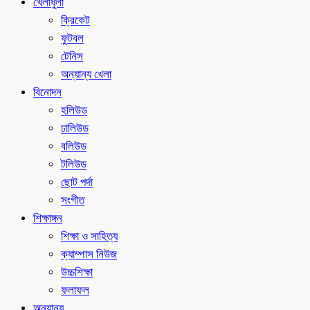
খেলাধুলা
ক্রিকেট
ফুটবল
টেনিস
অন্যান্য খেলা
বিনোদন
হলিউড
ঢালিউড
বলিউড
টলিউড
ছোট পর্দা
সংগীত
শিক্ষাঙ্গন
শিক্ষা ও সাহিত্য
ক্যাম্পাস নিউজ
উচ্চশিক্ষা
ফলাফল
অন্যান্য