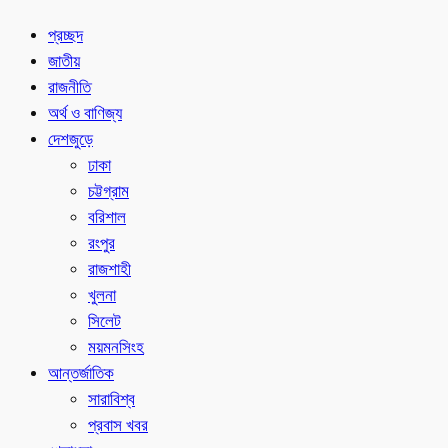
প্রচ্ছদ
জাতীয়
রাজনীতি
অর্থ ও বাণিজ্য
দেশজুড়ে
ঢাকা
চট্টগ্রাম
বরিশাল
রংপুর
রাজশাহী
খুলনা
সিলেট
ময়মনসিংহ
আন্তর্জাতিক
সারাবিশ্ব
প্রবাস খবর