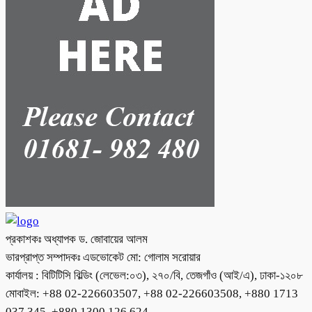
প্রকাশকঃ অধ্যাপক ড. জোবায়ের আলম
ভারপ্রাপ্ত সম্পাদকঃ এডভোকেট মো: গোলাম সরোয়ার
কার্যালয় : বিটিটিসি বিল্ডিং (লেভেল:০৩), ২৭০/বি, তেজগাঁও (আই/এ), ঢাকা-১২০৮
মোবাইল: +88 02-226603507, +88 02-226603508, +880 1713
037 345, +880 1300 126 624