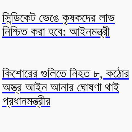
সিন্ডিকেট ভেঙে কৃষকদের লাভ
নিশ্চিত করা হবে: আইনমন্ত্রী
কিশোরের গুলিতে নিহত ৮, কঠোর
অস্ত্র আইন আনার ঘোষণা থাই
প্রধানমন্ত্রীর