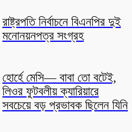
রাষ্ট্রপতি নির্বাচনে বিএনপির দুই
মনোনয়নপত্র সংগ্রহ
হোর্হে মেসি— বাবা তো বটেই,
লিওর ফুটবলীয় ক্যারিয়ারে
সবচেয়ে বড় প্রভাবক ছিলেন যিনি