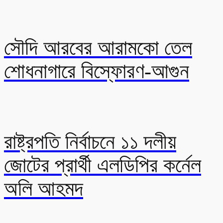
সৌদি আরবের আরামকো তেল
শোধনাগারে বিস্ফোরণ-আগুন
রাষ্ট্রপতি নির্বাচনে ১১ দলীয়
জোটের প্রার্থী এলডিপির কর্নেল
অলি আহমদ