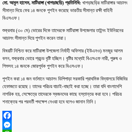
মো. আবুল হাসেম, মাটিরাঙ্গা (খাগড়াছড়ি) প্রতিনিধি:
খাগড়াছড়ির মাটিরাঙ্গার আচালং
সীমান্ত দিয়ে ফের ১৪ জনকে পুশইন করেছে ভারতীয় সীমান্ত রক্ষী বাহিনী
বিএসএফ।
শুক্রবার (৩০ মে) ভোরের দিকে তাদেরকে মাটিরাঙ্গা উপজেলার তাইন্দং ইউনিয়নের
আচালং সীমান্ত দিয়ে পুশইন করেন তারা।
বিষয়টি নিশ্চিত করে মাটিরাঙ্গা উপজেলা নির্বাহী অফিসার (ইউএনও) মনজুর আলম
বলন, শুক্রবার ভোরে প্রচন্ড বৃষ্টি হচ্ছিল। বৃষ্টির মধ্যেই বিএসএফ নারী, পুরুষ ও
শিশুসহ ১৪ জনকে জোরপূর্বক পুশইন করে বিএসএফ।
পুশইন করা ১৪ জন বর্তমানে আচালং ডিপিপাড়া সরকারি প্রাথমিক বিদ্যালয়ে বিজিবির
হেফাজতে রয়েছে। তাদের পরিচয় যাচাই-বাছাই করা হচ্ছে। তারা যদি বাংলাদেশি
নাগরিক হয়, সেক্ষেত্রে তাদেরকে স্বজনদের কাছে হস্তান্তর করা হবে। পরিচয়
শনাক্তের পর পরবর্তী পদক্ষেপ নেওয়া হবে বলেও জানান তিনি।
Facebook