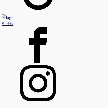
ই-পেপার