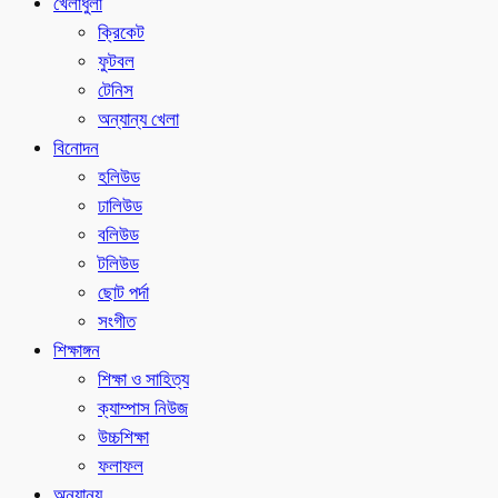
খেলাধুলা
ক্রিকেট
ফুটবল
টেনিস
অন্যান্য খেলা
বিনোদন
হলিউড
ঢালিউড
বলিউড
টলিউড
ছোট পর্দা
সংগীত
শিক্ষাঙ্গন
শিক্ষা ও সাহিত্য
ক্যাম্পাস নিউজ
উচ্চশিক্ষা
ফলাফল
অন্যান্য