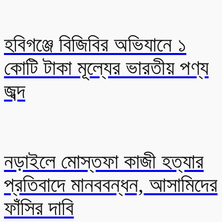
হবিগঞ্জে বিজিবির অভিযানে ১
কোটি টাকা মূল্যের ভারতীয় পণ্য
জব্দ
নড়াইলে মোস্তফা কাজী হত্যার
প্রতিবাদে মানববন্ধন, আসামিদের
ফাঁসির দাবি