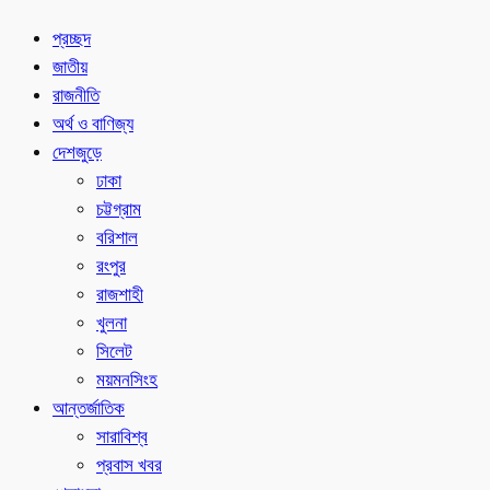
প্রচ্ছদ
জাতীয়
রাজনীতি
অর্থ ও বাণিজ্য
দেশজুড়ে
ঢাকা
চট্টগ্রাম
বরিশাল
রংপুর
রাজশাহী
খুলনা
সিলেট
ময়মনসিংহ
আন্তর্জাতিক
সারাবিশ্ব
প্রবাস খবর