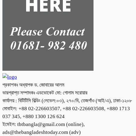
প্রকাশকঃ অধ্যাপক ড. জোবায়ের আলম
ভারপ্রাপ্ত সম্পাদকঃ এডভোকেট মো: গোলাম সরোয়ার
কার্যালয় : বিটিটিসি বিল্ডিং (লেভেল:০৩), ২৭০/বি, তেজগাঁও (আই/এ), ঢাকা-১২০৮
মোবাইল: +88 02-226603507, +88 02-226603508, +880 1713
037 345, +880 1300 126 624
ইমেইল: tbtbangla@gmail.com (online),
ads@thebangladeshtoday.com (adv)