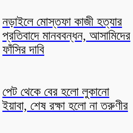
নড়াইলে মোস্তফা কাজী হত্যার
প্রতিবাদে মানববন্ধন, আসামিদের
ফাঁসির দাবি
পেট থেকে বের হলো লুকানো
ইয়াবা, শেষ রক্ষা হলো না তরুণীর