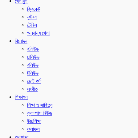
খেলাধুলা
ক্রিকেট
ফুটবল
টেনিস
অন্যান্য খেলা
বিনোদন
হলিউড
ঢালিউড
বলিউড
টলিউড
ছোট পর্দা
সংগীত
শিক্ষাঙ্গন
শিক্ষা ও সাহিত্য
ক্যাম্পাস নিউজ
উচ্চশিক্ষা
ফলাফল
অন্যান্য