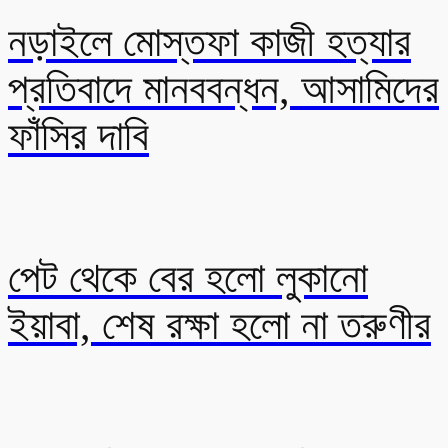
নড়াইলে মোস্তফা কাজী হত্যার
প্রতিবাদে মানববন্ধন, আসামিদের
ফাঁসির দাবি
পেট থেকে বের হলো লুকানো
ইয়াবা, শেষ রক্ষা হলো না তরুণীর