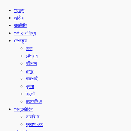
প্রচ্ছদ
জাতীয়
রাজনীতি
অর্থ ও বাণিজ্য
দেশজুড়ে
ঢাকা
চট্টগ্রাম
বরিশাল
রংপুর
রাজশাহী
খুলনা
সিলেট
ময়মনসিংহ
আন্তর্জাতিক
সারাবিশ্ব
প্রবাস খবর