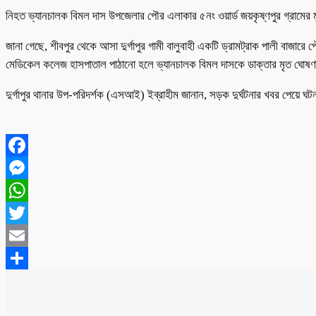
‎নিহত ভ্যানচালক বিমল দাস উপজেলার পৌর এলাকার ৫নং ওয়ার্ড জয়কৃষ্ণপুর গ্রামের ম
জানা গেছে, শীবপুর থেকে আসা দুর্গাপুর গামী বালুবাহী একটি ড্রামট্রাক পালী বাজ
মেডিকেল কলেজ হাসপাতাল পাঠানো হলে ভ্যানচালক বিমল দাসকে ডাক্তার মৃত ঘোষ
দুর্গাপুর থানার উপ-পরিদর্শক (এসআই) ইব্রাহীম জানান, সড়ক দুর্ঘটনার খবর পেয়ে ঘ
Facebook
Messenger
WhatsApp
Twitter
Email
Share