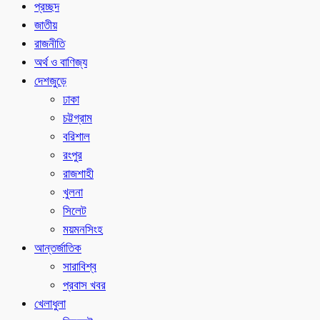
প্রচ্ছদ
জাতীয়
রাজনীতি
অর্থ ও বাণিজ্য
দেশজুড়ে
ঢাকা
চট্টগ্রাম
বরিশাল
রংপুর
রাজশাহী
খুলনা
সিলেট
ময়মনসিংহ
আন্তর্জাতিক
সারাবিশ্ব
প্রবাস খবর
খেলাধুলা