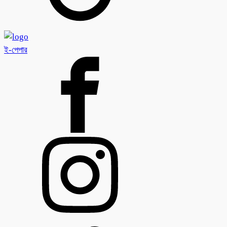
ই-পেপার