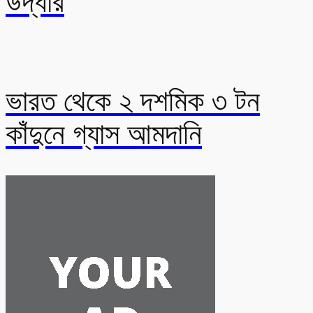
উদ্ধার
ভারত থেকে ২ দশমিক ৩ টন
কাঁদুনে গ্যাস আমদানি