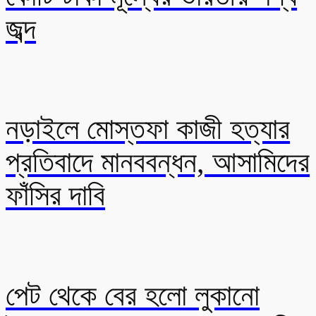
জব্দ
নড়াইলে মোস্তফা কাজী হত্যার
প্রতিবাদে মানববন্ধন, আসামিদের
ফাঁসির দাবি
পেট থেকে বের হলো লুকানো