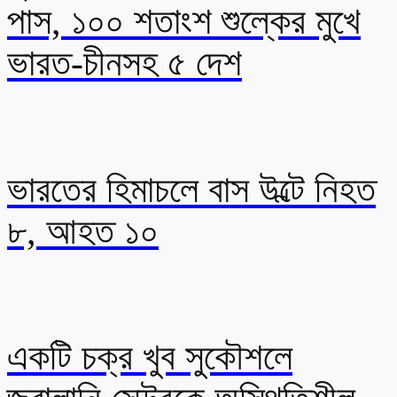
পাস, ১০০ শতাংশ শুল্কের মুখে
ভারত-চীনসহ ৫ দেশ
ভারতের হিমাচলে বাস উল্টে নিহত
৮, আহত ১০
একটি চক্র খুব সুকৌশলে