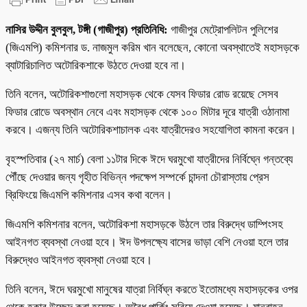
নাসির উদ্দীন বুলবুল, টঙ্গী (গাজীপুর) প্রতিনিধি:
গাজীপুর মেট্রোপলিটন পুলিশের
(জিএমপি) কমিশনার ড. নাজমুল করিম খান বলেছেন, কোনো অবস্থাতেই মহাসড়কে
ব্যাটারিচালিত অটোরিকশাকে উঠতে দেওয়া হবে না।
তিনি বলেন, অটোরিকশাগুলো মহাসড়ক থেকে যেসব ফিডার রোড রয়েছে সেসব
ফিডার রোডে অবস্থান নেবে এবং মহাসড়ক থেকে ১০০ মিটার দূরে যাত্রী ওঠানামা
করবে। এজন্য তিনি অটোরিকশাচালক এবং যাত্রীদেরও সহযোগিতা কামনা করেন।
বৃহস্পতিবার (২৭ মার্চ) বেলা ১১টার দিকে ঈদে ঘরমুখো যাত্রীদের নির্বিঘ্নে গন্তব্যে
পৌঁছে দেওয়ার জন্য গৃহীত বিভিন্ন পদক্ষেপ সম্পর্কে চান্দনা চৌরাস্তায় প্রেস
ব্রিফিংয়ে জিএমপি কমিশনার এসব কথা বলেন।
জিএমপি কমিশনার বলেন, অটোরিকশা মহাসড়কে উঠলে তার বিরুদ্ধে ডাম্পিংসহ
আইনগত ব্যবস্থা নেওয়া হবে। ঈদ উপলক্ষ্যে বাসের ভাড়া বেশি নেওয়া হলে তার
বিরুদ্ধেও আইনগত ব্যবস্থা নেওয়া হবে।
তিনি বলেন, ঈদে ঘরমুখো মানুষের যাত্রা নির্বিঘ্ন করতে ইতোমধ্যে মহাসড়কের ওপর