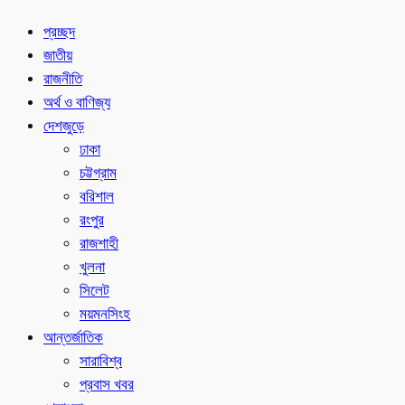
প্রচ্ছদ
জাতীয়
রাজনীতি
অর্থ ও বাণিজ্য
দেশজুড়ে
ঢাকা
চট্টগ্রাম
বরিশাল
রংপুর
রাজশাহী
খুলনা
সিলেট
ময়মনসিংহ
আন্তর্জাতিক
সারাবিশ্ব
প্রবাস খবর