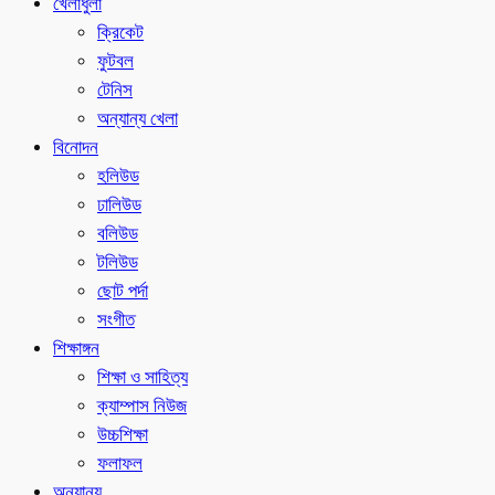
খেলাধুলা
ক্রিকেট
ফুটবল
টেনিস
অন্যান্য খেলা
বিনোদন
হলিউড
ঢালিউড
বলিউড
টলিউড
ছোট পর্দা
সংগীত
শিক্ষাঙ্গন
শিক্ষা ও সাহিত্য
ক্যাম্পাস নিউজ
উচ্চশিক্ষা
ফলাফল
অন্যান্য