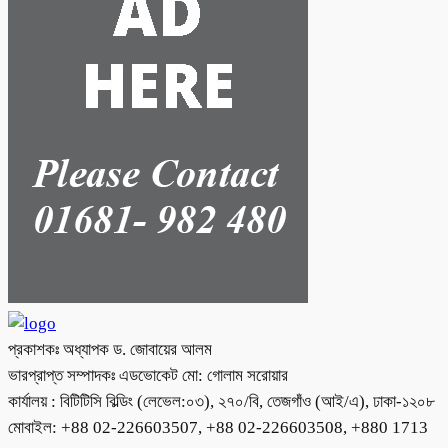
প্রকাশকঃ অধ্যাপক ড. জোবায়ের আলম
ভারপ্রাপ্ত সম্পাদকঃ এডভোকেট মো: গোলাম সরোয়ার
কার্যালয় : বিটিটিসি বিল্ডিং (লেভেল:০৩), ২৭০/বি, তেজগাঁও (আই/এ), ঢাকা-১২০৮
মোবাইল: +88 02-226603507, +88 02-226603508, +880 1713