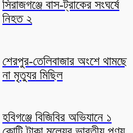
সিরাজগঞ্জে বাস-ট্রাকের সংঘর্ষে
নিহত ২
শেরপুর-তেলিবাজার অংশে থামছে
না মৃত্যুর মিছিল
হবিগঞ্জে বিজিবির অভিযানে ১
কোটি টাকা মূল্যের ভারতীয় পণ্য