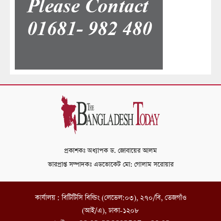
প্রকাশকঃ অধ্যাপক ড. জোবায়ের আলম
ভারপ্রাপ্ত সম্পাদকঃ এডভোকেট মো: গোলাম সরোয়ার
কার্যালয় : বিটিটিসি বিল্ডিং (লেভেল:০৩), ২৭০/বি, তেজগাঁও
(আই/এ), ঢাকা-১২০৮