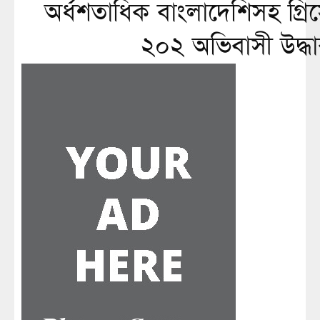
অর্ধশতাধিক বাংলাদেশিসহ গ্র
২০২ অভিবাসী উদ্ধ