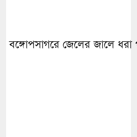
বঙ্গোপসাগরে জেলের জালে ধরা