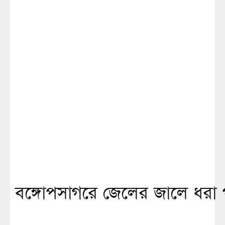
বঙ্গোপসাগরে জেলের জালে ধরা