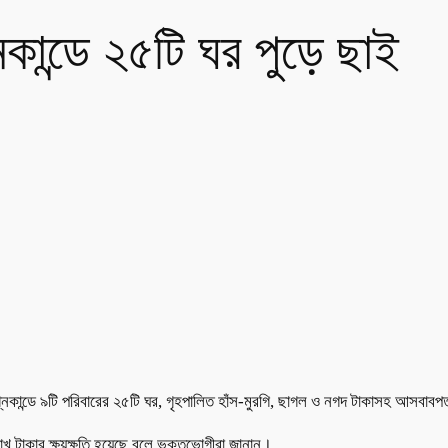
িকান্ডে ২৫টি ঘর পুড়ে ছাই
নিকান্ডে ৯টি পরিবারের ২৫টি ঘর, গৃহপালিত হাঁস-মুরগি, ছাগল ও নগদ টাকাসহ আসবাবপ
াখ টাকার ক্ষয়ক্ষতি হয়েছে বলে ভুক্তভোগীরা জানান।