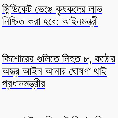
সিন্ডিকেট ভেঙে কৃষকদের লাভ
নিশ্চিত করা হবে: আইনমন্ত্রী
কিশোরের গুলিতে নিহত ৮, কঠোর
অস্ত্র আইন আনার ঘোষণা থাই
প্রধানমন্ত্রীর