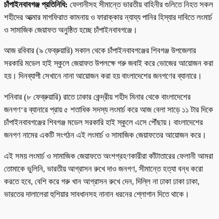
চাঁপাইনবাবগঞ্জ প্রতিনিধি:
ফেলানীসহ সীমান্তে ভারতীয় বাহিনীর গুলিতে নিহত সকল
শহীদের আত্মার মাগফিরাত কামনায় ও ফারাক্কার ন্যায্য পানির হিস্যার দাবিতে লংমার্চ
ও সামাজিক জেয়াফত অনুষ্ঠিত হচ্ছে চাঁপাইনবাবগঞ্জে।
আজ রবিবার (৯ ফেব্রুয়ারি) সকাল থেকে চাঁপাইনবাবগঞ্জের শিবগঞ্জ উপজেলার
সরকারি মডেল হাই স্কুলে জেয়াফত উপলক্ষে গরু জবাই করে ভোজের আয়োজন করা
হয়। দিনব্যাপী সেখানে নানা আয়োজন করা হয় বাংলাদেশের জনগণের ব্যানারে।
শনিবার (৮ ফেব্রুয়ারি) রাতে ঢাকার কেন্দ্রীয় শহীদ মিনার থেকে বাংলাদেশের
জনগণ‘র ব্যানারে প্রায় ৫ শতাধিক সদস্য লংমার্চ করে আজ বেলা সাড়ে ১১ টার দিকে
চাঁপাইনবাবগঞ্জের শিবগঞ্জ মডেল সরকারি হাই স্কুলে এসে পৌঁছায়। বাংলাদেশের
জনগণ নামের একটি সংগঠন এই লংমার্চ ও সামাজিক জেয়াফতের আয়োজন করে।
এই সময় লংমার্চ ও সামাজিক জেয়াফতে অংশগ্রহণকারীরা কাঁটাতারের ফেলানী আমরা
তোমাকে ভুলিনি, ভারতীয় আগ্রাসন রুখে দাও জনগণ, সীমান্তে হত্যা বন্ধ করো
করতে হবে, বেশি করে গরু খান আগ্রাসন রুখে দেন, দিল্লি না ঢাকা ঢাকা ঢাকা,
ভারতের দালালেরা হুশিয়ার সাবধানসহ নানান ধরনের শ্লোগান দিতে থাকে।