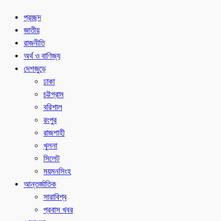
প্রচ্ছদ
জাতীয়
রাজনীতি
অর্থ ও বাণিজ্য
দেশজুড়ে
ঢাকা
চট্টগ্রাম
বরিশাল
রংপুর
রাজশাহী
খুলনা
সিলেট
ময়মনসিংহ
আন্তর্জাতিক
সারাবিশ্ব
প্রবাস খবর