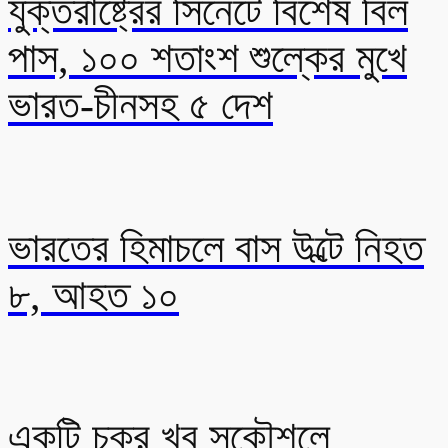
যুক্তরাষ্ট্রের সিনেটে বিশেষ বিল
পাস, ১০০ শতাংশ শুল্কের মুখে
ভারত-চীনসহ ৫ দেশ
ভারতের হিমাচলে বাস উল্টে নিহত
৮, আহত ১০
একটি চক্র খুব সুকৌশলে