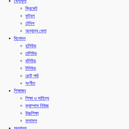
খেলাধুলা
ক্রিকেট
ফুটবল
টেনিস
অন্যান্য খেলা
বিনোদন
হলিউড
ঢালিউড
বলিউড
টলিউড
ছোট পর্দা
সংগীত
শিক্ষাঙ্গন
শিক্ষা ও সাহিত্য
ক্যাম্পাস নিউজ
উচ্চশিক্ষা
ফলাফল
অন্যান্য