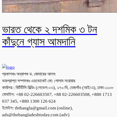
ভারত থেকে ২ দশমিক ৩ টন
কাঁদুনে গ্যাস আমদানি
প্রকাশকঃ অধ্যাপক ড. জোবায়ের আলম
ভারপ্রাপ্ত সম্পাদকঃ এডভোকেট মো: গোলাম সরোয়ার
কার্যালয় : বিটিটিসি বিল্ডিং (লেভেল:০৩), ২৭০/বি, তেজগাঁও (আই/এ), ঢাকা-১২০৮
মোবাইল: +88 02-226603507, +88 02-226603508, +880 1713
037 345, +880 1300 126 624
ইমেইল: tbtbangla@gmail.com (online),
ads@thebangladeshtoday.com (adv)