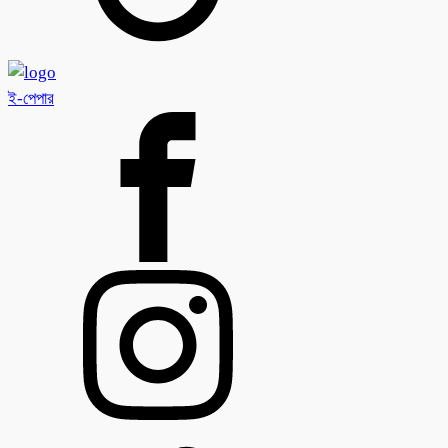
ই-পেপার