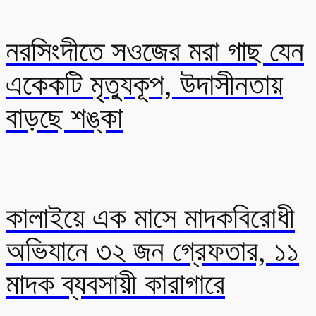
নরসিংদীতে সওজের মরা গাছ যেন
একেকটি মৃত্যুকূপ, উদাসীনতায়
বাড়ছে শঙ্কা
কালাইয়ে এক মাসে মাদকবিরোধী
অভিযানে ৩২ জন গ্রেফতার, ১১
মাদক ব্যবসায়ী কারাগারে