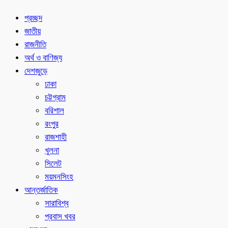
প্রচ্ছদ
জাতীয়
রাজনীতি
অর্থ ও বাণিজ্য
দেশজুড়ে
ঢাকা
চট্টগ্রাম
বরিশাল
রংপুর
রাজশাহী
খুলনা
সিলেট
ময়মনসিংহ
আন্তর্জাতিক
সারাবিশ্ব
প্রবাস খবর