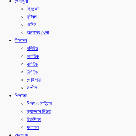
খেলাধুলা
ক্রিকেট
ফুটবল
টেনিস
অন্যান্য খেলা
বিনোদন
হলিউড
ঢালিউড
বলিউড
টলিউড
ছোট পর্দা
সংগীত
শিক্ষাঙ্গন
শিক্ষা ও সাহিত্য
ক্যাম্পাস নিউজ
উচ্চশিক্ষা
ফলাফল
অন্যান্য