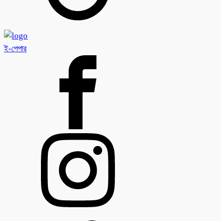
ই-পেপার