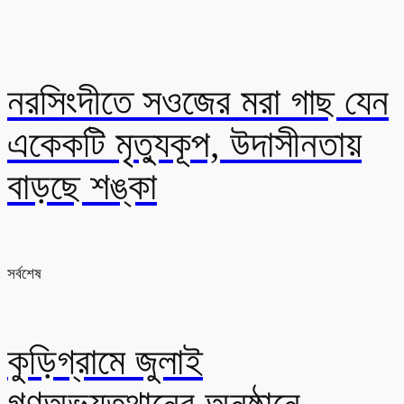
নরসিংদীতে সওজের মরা গাছ যেন
একেকটি মৃত্যুকূপ, উদাসীনতায়
বাড়ছে শঙ্কা
সর্বশেষ
কুড়িগ্রামে জুলাই