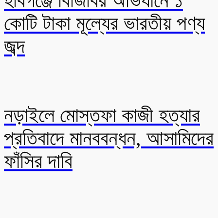
হবিগঞ্জে বিজিবির অভিযানে ১
কোটি টাকা মূল্যের ভারতীয় পণ্য
জব্দ
নড়াইলে মোস্তফা কাজী হত্যার
প্রতিবাদে মানববন্ধন, আসামিদের
ফাঁসির দাবি