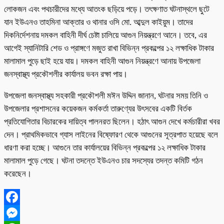
লোকজন এবং পথচারীদের মধ্যে আতংক ছড়িয়ে পড়ে। তৎক্ষণাত ঘটনাস্থলে ছুটে
যান ইউএনও তাহমিনা আক্তার ও থানার ওসি মো. আব্দুল কাইয়ুম। তাদের
দিকনির্দেশনায় দমকল বাহিনী দীর্ঘ চেষ্টা চালিয়ে আগুন নিয়ন্ত্রণে আনে। তবে, এর
আগেই স্যানিটারি শেড ও প্রাঙ্গণে মজুত রাখা বিভিন্ন প্রকল্পের ১২ লক্ষাধিক টাকার
মালামাল পুড়ে ছাই হয়ে যায়। দমকল বাহিনী আগুন নিয়ন্ত্রণে আনায় উপজেলা
জনস্বাস্থ্য প্রকৌশলীর কার্যালয় ভবন রক্ষা পায়।
উপজেলা জনস্বাস্থ্য সহকারী প্রকৌশলী মঈন উদ্দিন জানান, ঘটনার সময় তিনি ও
উপজেলার প্রশাসনের কয়েকজন কর্মকর্তা তারুণ্যের উৎসবের একটি বির্তক
প্রতিযোগিতার বিচারকের দায়িত্ব পালনরত ছিলেন। হঠাৎ আগুন দেখে কর্মচারীরা খবর
দেন। প্রাথমিকভাবে গ্যাস লাইনের বিষ্ফোরণ থেকে আগুনের সূত্রপাত হয়েছে বলে
ধারণা করা হচ্ছে। আগুনে তার কার্যালয়ের বিভিন্ন প্রকল্পের ১২ লক্ষাধিক টাকার
মালামাল পুড়ে গেছে। ঘটনা তদন্তে ইউএনও চার সদস্যের তদন্ত কমিটি গঠন
করেছেন।
Facebook