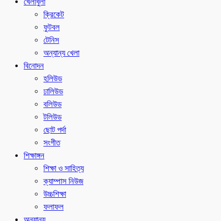
খেলাধুলা
ক্রিকেট
ফুটবল
টেনিস
অন্যান্য খেলা
বিনোদন
হলিউড
ঢালিউড
বলিউড
টলিউড
ছোট পর্দা
সংগীত
শিক্ষাঙ্গন
শিক্ষা ও সাহিত্য
ক্যাম্পাস নিউজ
উচ্চশিক্ষা
ফলাফল
অন্যান্য