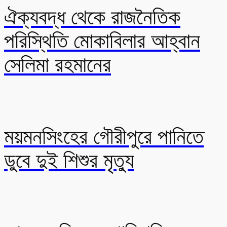
ঐক্যবদ্ধ থেকে রাজনৈতিক
পরিস্থিতি মোকাবিলার আহ্বান
সেলিমা রহমানের
ময়মনসিংহের গৌরীপুরে পানিতে
ডুবে দুই শিশুর মৃত্যু