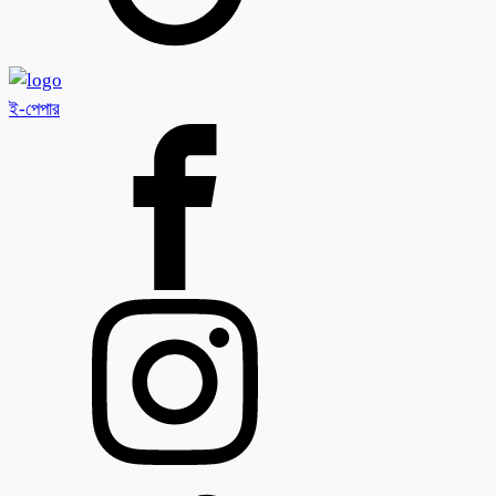
ই-পেপার