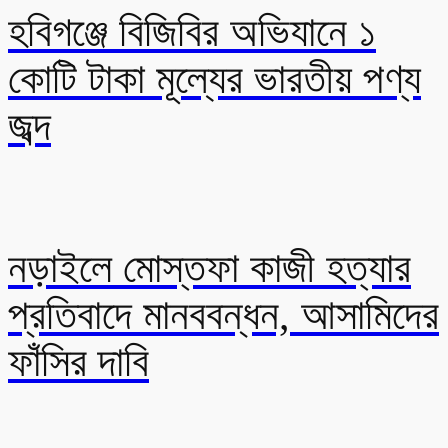
হবিগঞ্জে বিজিবির অভিযানে ১
কোটি টাকা মূল্যের ভারতীয় পণ্য
জব্দ
নড়াইলে মোস্তফা কাজী হত্যার
প্রতিবাদে মানববন্ধন, আসামিদের
ফাঁসির দাবি