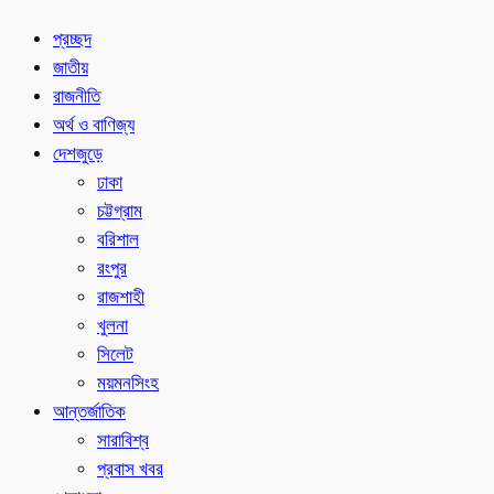
প্রচ্ছদ
জাতীয়
রাজনীতি
অর্থ ও বাণিজ্য
দেশজুড়ে
ঢাকা
চট্টগ্রাম
বরিশাল
রংপুর
রাজশাহী
খুলনা
সিলেট
ময়মনসিংহ
আন্তর্জাতিক
সারাবিশ্ব
প্রবাস খবর