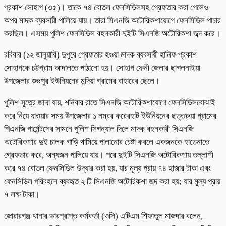
প্রকাশ সোহাগ (৩৫)। তাকে ৭৪ বোতল ফেনসিডিলসহ গ্রেফতার করা গেলেও
অপর মাদক ব্যবসায়ী পালিয়ে যায়। তারা সিএনজি অটোরিকশাযোগে ফেনসিডিল পাচার
করছিল। এসময় পুলিশ ফেনসিডিল বহনকারী দুইটি সিএনজি অটোরিকশা জব্দ করে।
রবিবার (১২ জানুয়ারি) দুপুরে গ্রেফতার হওয়া মাদক ব্যবসায়ী হানিফ প্রকাশ
সোহাগকে চট্টগ্রাম আদালতে পাঠানো হয়। সোহাগ ফেনী জেলার ছাগলনাইয়া
উপজেলার শুভপুর ইউনিয়নের মন্দিয়া গ্রামের বাহারের ছেলে।
পুলিশ সূত্রে জানা যায়, শনিবার রাতে সিএনজি অটোরিকশাযোগে ফেনসিডিলবোঝাই
করে নিয়ে যাওয়ার সময় উপজেলার ১ নম্বর করেরহাট ইউনিয়নের ছত্তরুয়া গ্রামের
পিএনজি গার্মেন্টসের সামনে পুলিশ সিগন্যাল দিলে মাদক বহনকারী সিএনজি
অটোরিকশার দুই চালক গাড়ি থামিয়ে পালানোর চেষ্টা করলে একজনকে হাতেনাতে
গ্রেফতার করে, অন্যজন পালিয়ে যায়। পরে দুইটি সিএনজি অটোরিকশায় তল্লাশী
করে ৭৪ বোতল ফেনসিডিল উদ্ধার করা হয়, যার মূল্য প্রায় ৭৪ হাজার টাকা এবং
ফেনসিডিল পরিবহনে ব্যবহৃত ২ টি সিএনজি অটোরিকশা জব্দ করা হয়; যার মূল্য প্রায়
৭ লক্ষ টাকা।
জোরারগঞ্জ থানার ভারপ্রাপ্ত কর্মকর্তা (ওসি) এটিএম শিফাতুল মাজদার বলেন,