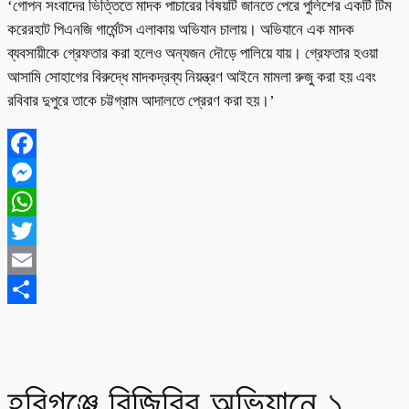
‘গোপন সংবাদের ভিত্তিতে মাদক পাচারের বিষয়টি জানতে পেরে পুলিশের একটি টিম
করেরহাট পিএনজি গার্মেন্টস এলাকায় অভিযান চালায়। অভিযানে এক মাদক
ব্যবসায়ীকে গ্রেফতার করা হলেও অন্যজন দৌড়ে পালিয়ে যায়। গ্রেফতার হওয়া
আসামি সোহাগের বিরুদ্ধে মাদকদ্রব্য নিয়ন্ত্রণ আইনে মামলা রুজু করা হয় এবং
রবিবার দুপুরে তাকে চট্টগ্রাম আদালতে প্রেরণ করা হয়।’
Facebook
Messenger
WhatsApp
Twitter
Email
Share
হবিগঞ্জে বিজিবির অভিযানে ১