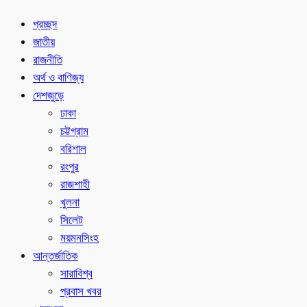
প্রচ্ছদ
জাতীয়
রাজনীতি
অর্থ ও বাণিজ্য
দেশজুড়ে
ঢাকা
চট্টগ্রাম
বরিশাল
রংপুর
রাজশাহী
খুলনা
সিলেট
ময়মনসিংহ
আন্তর্জাতিক
সারাবিশ্ব
প্রবাস খবর