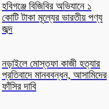
হবিগঞ্জে বিজিবির অভিযানে ১
কোটি টাকা মূল্যের ভারতীয় পণ্য
জব্দ
নড়াইলে মোস্তফা কাজী হত্যার
প্রতিবাদে মানববন্ধন, আসামিদের
ফাঁসির দাবি