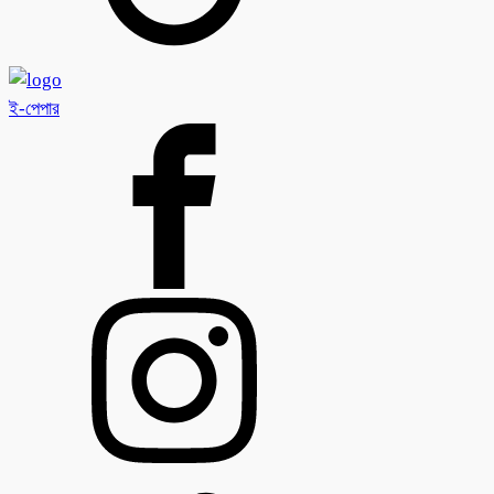
ই-পেপার