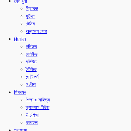
খেলাধুলা
ক্রিকেট
ফুটবল
টেনিস
অন্যান্য খেলা
বিনোদন
হলিউড
ঢালিউড
বলিউড
টলিউড
ছোট পর্দা
সংগীত
শিক্ষাঙ্গন
শিক্ষা ও সাহিত্য
ক্যাম্পাস নিউজ
উচ্চশিক্ষা
ফলাফল
অন্যান্য