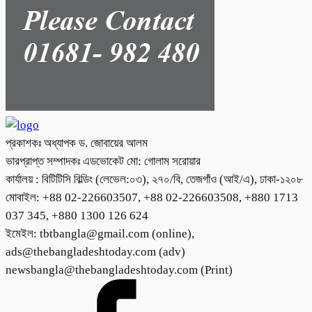
প্রকাশকঃ অধ্যাপক ড. জোবায়ের আলম
ভারপ্রাপ্ত সম্পাদকঃ এডভোকেট মো: গোলাম সরোয়ার
কার্যালয় : বিটিটিসি বিল্ডিং (লেভেল:০৩), ২৭০/বি, তেজগাঁও (আই/এ), ঢাকা-১২০৮
মোবাইল: +88 02-226603507, +88 02-226603508, +880 1713
037 345, +880 1300 126 624
ইমেইল: tbtbangla@gmail.com (online),
ads@thebangladeshtoday.com (adv)
newsbangla@thebangladeshtoday.com (Print)