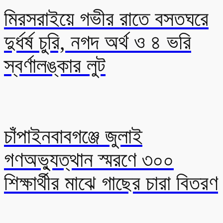
মিরসরাইয়ে গভীর রাতে বসতঘরে
দুর্ধর্ষ চুরি, নগদ অর্থ ও ৪ ভরি
স্বর্ণালঙ্কার লুট
চাঁপাইনবাবগঞ্জে জুলাই
গণঅভ্যুত্থান স্মরণে ৩০০
শিক্ষার্থীর মাঝে গাছের চারা বিতরণ