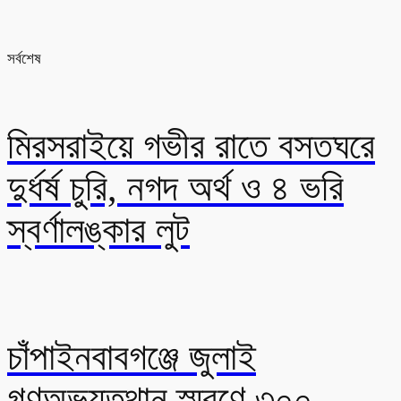
সর্বশেষ
মিরসরাইয়ে গভীর রাতে বসতঘরে
দুর্ধর্ষ চুরি, নগদ অর্থ ও ৪ ভরি
স্বর্ণালঙ্কার লুট
চাঁপাইনবাবগঞ্জে জুলাই
গণঅভ্যুত্থান স্মরণে ৩০০