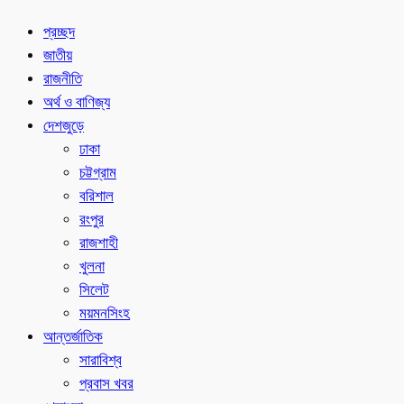
প্রচ্ছদ
জাতীয়
রাজনীতি
অর্থ ও বাণিজ্য
দেশজুড়ে
ঢাকা
চট্টগ্রাম
বরিশাল
রংপুর
রাজশাহী
খুলনা
সিলেট
ময়মনসিংহ
আন্তর্জাতিক
সারাবিশ্ব
প্রবাস খবর