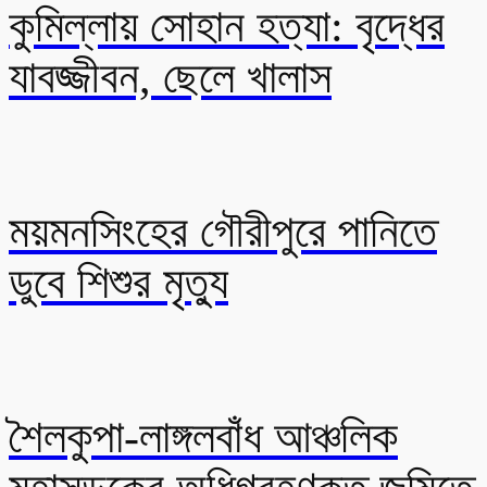
কুমিল্লায় সোহান হত্যা: বৃদ্ধের
যাবজ্জীবন, ছেলে খালাস
ময়মনসিংহের গৌরীপুরে পানিতে
ডুবে শিশুর মৃত্যু
শৈলকুপা-লাঙ্গলবাঁধ আঞ্চলিক