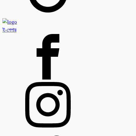
ই-পেপার