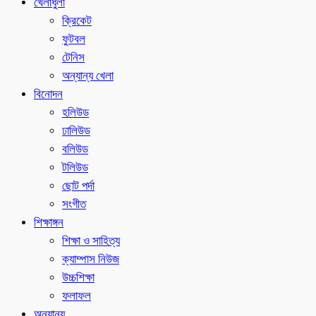
খেলাধুলা
ক্রিকেট
ফুটবল
টেনিস
অন্যান্য খেলা
বিনোদন
হলিউড
ঢালিউড
বলিউড
টলিউড
ছোট পর্দা
সংগীত
শিক্ষাঙ্গন
শিক্ষা ও সাহিত্য
ক্যাম্পাস নিউজ
উচ্চশিক্ষা
ফলাফল
অন্যান্য