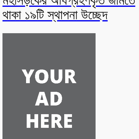
মহাসড়কের অধিগ্রহণকৃত জমিতে
থাকা ১৯টি স্থাপনা উচ্ছেদ