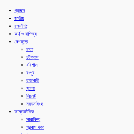
প্রচ্ছদ
জাতীয়
রাজনীতি
অর্থ ও বাণিজ্য
দেশজুড়ে
ঢাকা
চট্টগ্রাম
বরিশাল
রংপুর
রাজশাহী
খুলনা
সিলেট
ময়মনসিংহ
আন্তর্জাতিক
সারাবিশ্ব
প্রবাস খবর