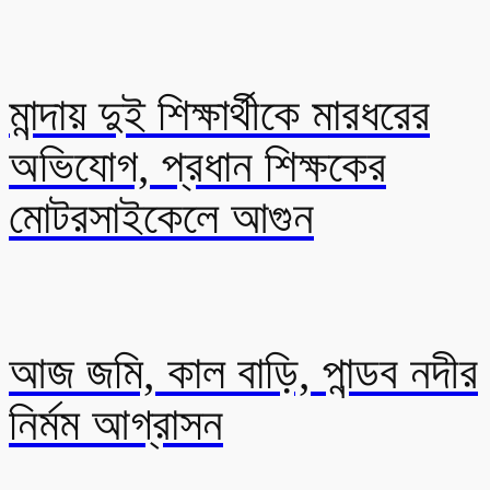
মান্দায় দুই শিক্ষার্থীকে মারধরের
অভিযোগ, প্রধান শিক্ষকের
মোটরসাইকেলে আগুন
আজ জমি, কাল বাড়ি, পান্ডব নদীর
নির্মম আগ্রাসন