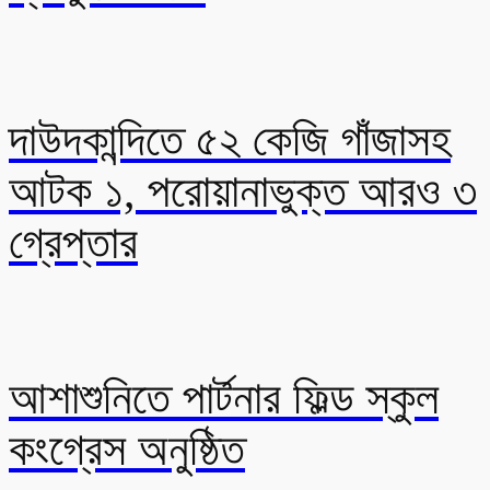
দাউদকান্দিতে ৫২ কেজি গাঁজাসহ
আটক ১, পরোয়ানাভুক্ত আরও ৩
গ্রেপ্তার
আশাশুনিতে পার্টনার ফিল্ড স্কুল
কংগ্রেস অনুষ্ঠিত