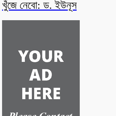
খুঁজে নেবো: ড. ইউনূস