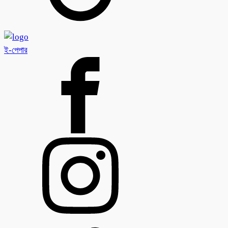
ই-পেপার