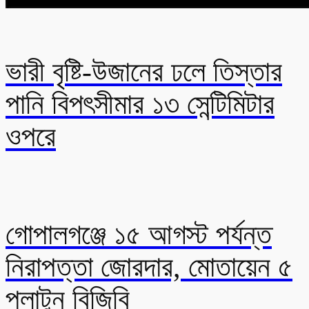
ভারী বৃষ্টি-উজানের ঢলে তিস্তার
পানি বিপৎসীমার ১৩ সেন্টিমিটার
ওপরে
গোপালগঞ্জে ১৫ আগস্ট পর্যন্ত
নিরাপত্তা জোরদার, মোতায়েন ৫
প্লাটুন বিজিবি