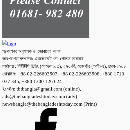
প্রকাশকঃ অধ্যাপক ড. জোবায়ের আলম
ভারপ্রাপ্ত সম্পাদকঃ এডভোকেট মো: গোলাম সরোয়ার
কার্যালয় : বিটিটিসি বিল্ডিং (লেভেল:০৩), ২৭০/বি, তেজগাঁও (আই/এ), ঢাকা-১২০৮
মোবাইল: +88 02-226603507, +88 02-226603508, +880 1713
037 345, +880 1300 126 624
ইমেইল: tbtbangla@gmail.com (online),
ads@thebangladeshtoday.com (adv)
newsbangla@thebangladeshtoday.com (Print)