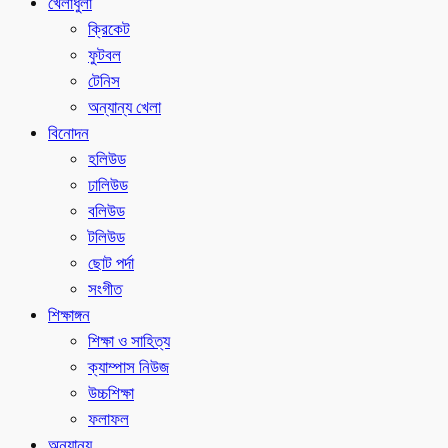
খেলাধুলা
ক্রিকেট
ফুটবল
টেনিস
অন্যান্য খেলা
বিনোদন
হলিউড
ঢালিউড
বলিউড
টলিউড
ছোট পর্দা
সংগীত
শিক্ষাঙ্গন
শিক্ষা ও সাহিত্য
ক্যাম্পাস নিউজ
উচ্চশিক্ষা
ফলাফল
অন্যান্য