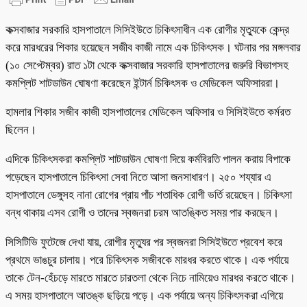
কক্সবাজার সরকারি হাসপাতালে সিসিইউতে চিকিৎসাধীন এক রোগীর মৃত্যুকে কেন্দ্র
করে মারধরের শিকার হয়েছেন সজীব কাজী নামে এক চিকিৎসক। ঘটনার পর মঙ্গলবার
(১০ সেপ্টেম্বর) রাত ১টা থেকে কক্সবাজার সরকারি হাসপাতালের জরুরি বিভাগসহ
কমপ্লিট শাটডাউন ঘোষণা করেছেন ইন্টার্ন চিকিৎসক ও মেডিকেল অফিসাররা।
হামলার শিকার সজীব কাজী হাসপাতালের মেডিকেল অফিসার ও সিসিইউতে কর্মরত
ছিলেন।
এদিকে চিকিৎসকরা কমপ্লিট শাটডাউন ঘোষণা দিয়ে কর্মবিরতি পালন করায় বিপাকে
পড়েছেন হাসপাতালে চিকিৎসা সেবা নিতে আসা জনসাধারণ। ২৫০ শয্যার এ
হাসপাতালে ডেঙ্গুসহ নানা রোগের প্রায় পাঁচ শতাধিক রোগী ভর্তি রয়েছেন। চিকিৎসা
বন্ধ থাকায় এসব রোগী ও তাদের স্বজনরা চরম আতঙ্কিত সময় পার করছেন।
সিসিটিভি ফুটেজে দেখা যায়, রোগীর মৃত্যুর পর স্বজনরা সিসিইউতে প্রবেশ করে
প্রথমে ভাঙচুর চালায়। পরে চিকিৎসক সজীবকে মারধর করতে থাকে। এক পর্যায়ে
তাকে টেন-হেঁচড়ে মারতে মারতে চারতলা থেকে নিচে নামিয়েও মারধর করতে থাকে।
এ সময় হাসপাতালে আতঙ্ক ছড়িয়ে পড়ে। এক পর্যায়ে অন্য চিকিৎসকরা এগিয়ে