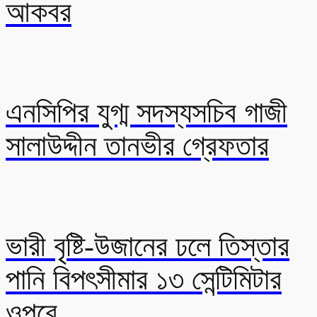
আকবর
এনসিপির যুগ্ম সদস্যসচিব গাজী
সালাউদ্দীন তানভীর গ্রেফতার
ভারী বৃষ্টি-উজানের ঢলে তিস্তার
পানি বিপৎসীমার ১৩ সেন্টিমিটার
ওপরে