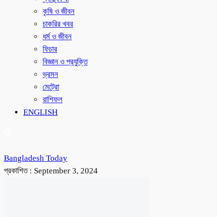
কৃষি ও জীবন
চাকরির খবর
ধর্ম ও জীবন
ফিচার
বিজ্ঞান ও প্রযুক্তি
ভ্রমন
মেট্রো
রাশিফল
ENGLISH
Bangladesh Today
প্রকাশিত :
September 3, 2024