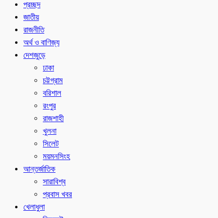
প্রচ্ছদ
জাতীয়
রাজনীতি
অর্থ ও বাণিজ্য
দেশজুড়ে
ঢাকা
চট্টগ্রাম
বরিশাল
রংপুর
রাজশাহী
খুলনা
সিলেট
ময়মনসিংহ
আন্তর্জাতিক
সারাবিশ্ব
প্রবাস খবর
খেলাধুলা