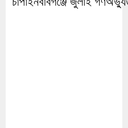
চাঁপাইনবাবগঞ্জে জুলাই গণঅভ্যুত