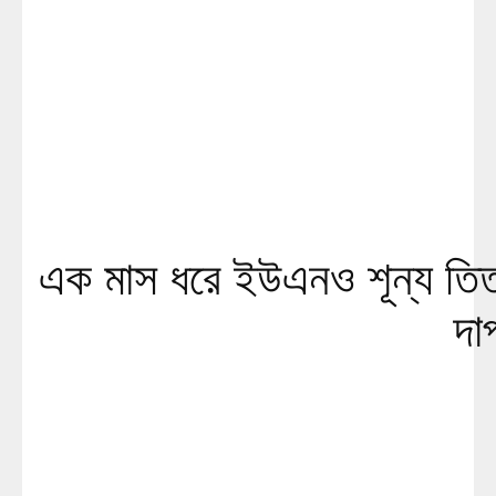
এক মাস ধরে ইউএনও শূন্য তিতা
দা