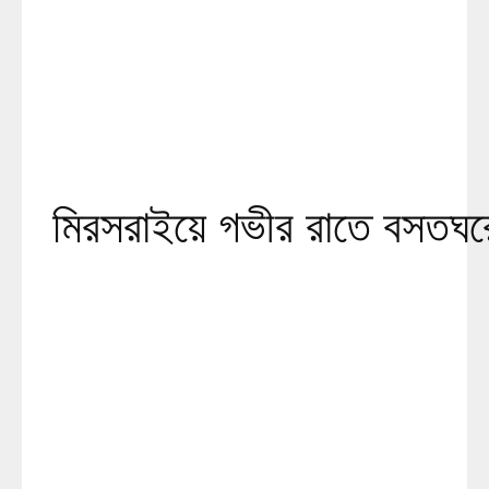
মিরসরাইয়ে গভীর রাতে বসতঘরে দু