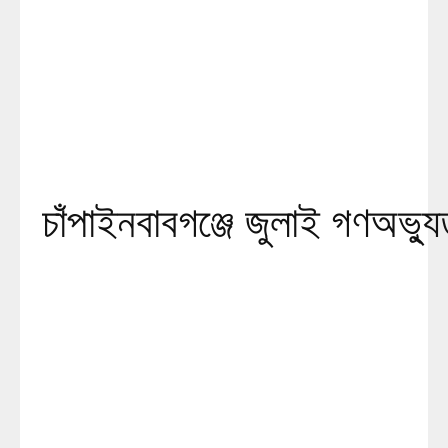
চাঁপাইনবাবগঞ্জে জুলাই গণঅভ্যুত