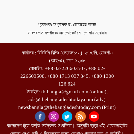
প্রকাশকঃ অধ্যাপক ড. জোবায়ের আলম
ভারপ্রাপ্ত সম্পাদকঃ এডভোকেট মো: গোলাম সরোয়ার
কার্যালয় : বিটিটিসি বিল্ডিং (লেভেল:০৩), ২৭০/বি, তেজগাঁও
(আই/এ), ঢাকা-১২০৮
মোবাইল: +88 02-226603507, +88 02-
226603508, +880 1713 037 345, +880 1300
126 624
ইমেইল: tbtbangla@gmail.com (online),
ads@thebangladeshtoday.com (adv)
newsbangla@thebangladeshtoday.com (Print)
বাংলাদেশ টুডে কর্তৃক সর্বস্বত্ব সংরক্ষিত। অনুমতি ছাড়া এই ওয়েবসাইটের
কোনো লেখা, ছবি ও বিষয়বস্তু অন্য কোথাও প্রকাশ করা বে-আইনী।