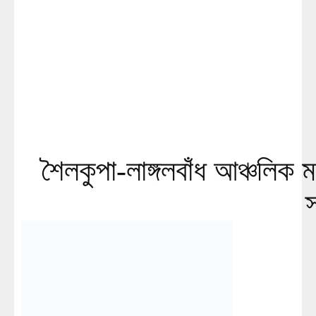
শৈলকুপা-লাঙ্গলবাঁধ আঞ্চলিক
স