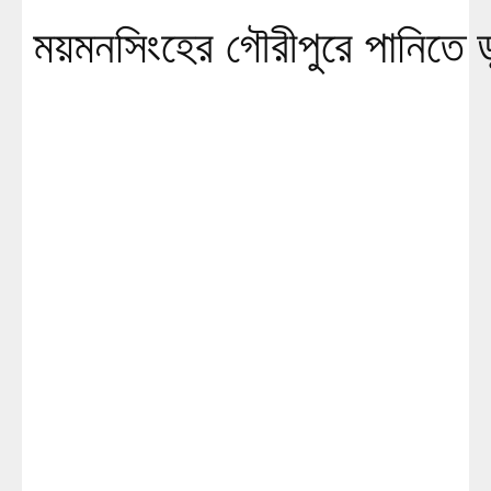
ময়মনসিংহের গৌরীপুরে পানিতে ডুব