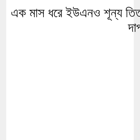
এক মাস ধরে ইউএনও শূন্য তিতা
দা