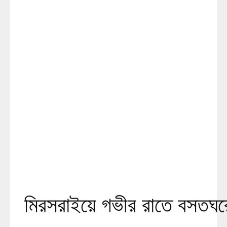
মিরসরাইয়ে গভীর রাতে বসতঘরে দু