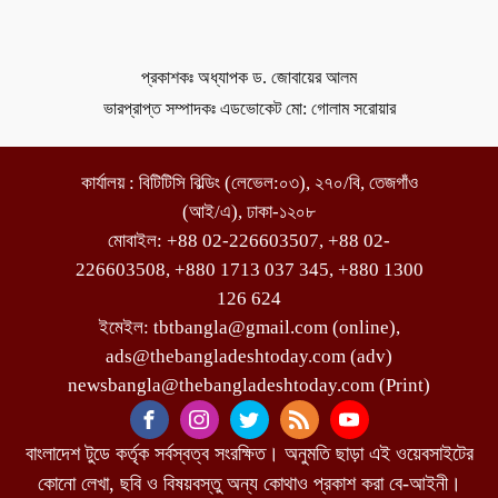
প্রকাশকঃ অধ্যাপক ড. জোবায়ের আলম
ভারপ্রাপ্ত সম্পাদকঃ এডভোকেট মো: গোলাম সরোয়ার
কার্যালয় : বিটিটিসি বিল্ডিং (লেভেল:০৩), ২৭০/বি, তেজগাঁও
(আই/এ), ঢাকা-১২০৮
মোবাইল: +88 02-226603507, +88 02-
226603508, +880 1713 037 345, +880 1300
126 624
ইমেইল: tbtbangla@gmail.com (online),
ads@thebangladeshtoday.com (adv)
newsbangla@thebangladeshtoday.com (Print)
বাংলাদেশ টুডে কর্তৃক সর্বস্বত্ব সংরক্ষিত। অনুমতি ছাড়া এই ওয়েবসাইটের
কোনো লেখা, ছবি ও বিষয়বস্তু অন্য কোথাও প্রকাশ করা বে-আইনী।