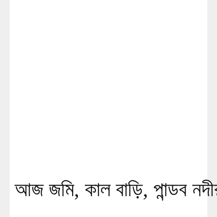
আজ জমি, কাল বাড়ি, পান্ডব নদী