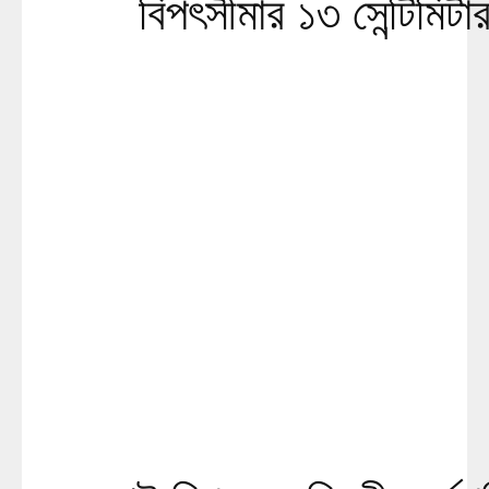
বিপৎসীমার ১৩ সেন্টিমিট