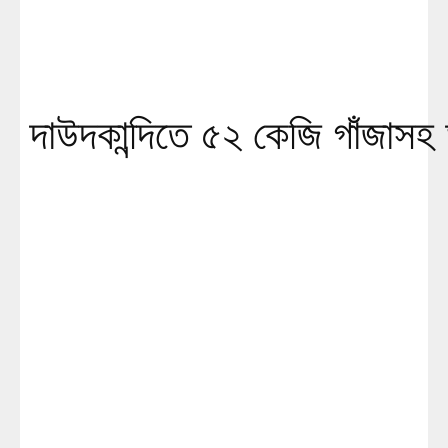
দাউদকান্দিতে ৫২ কেজি গাঁজাস