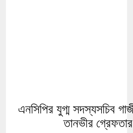
এনসিপির যুগ্ম সদস্যসচিব গাজী
তানভীর গ্রেফতার