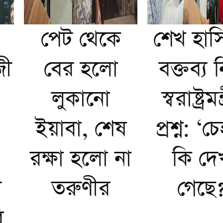
পেট থেকে
শেখ হাস
জী
বের হলো
বক্তব্য ন
লুকানো
স্বরাষ্ট্রমন
ইয়াবা, শেষ
প্রশ্ন: ‘চ
রক্ষা হলো না
কি দে
র
তরুণীর
গেছে?
ি