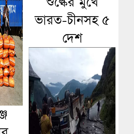
শুল্কের মুখে
ভারত-চীনসহ ৫
দেশ
জে
ির