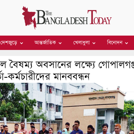
দেশজুড়ে
আন্তর্জাতিক
খেলাধুলা
বিনোদন
 বৈষম্য অবসানের লক্ষ্যে গোপালগঞ্
তা-কর্মচারীদের মানববন্ধন