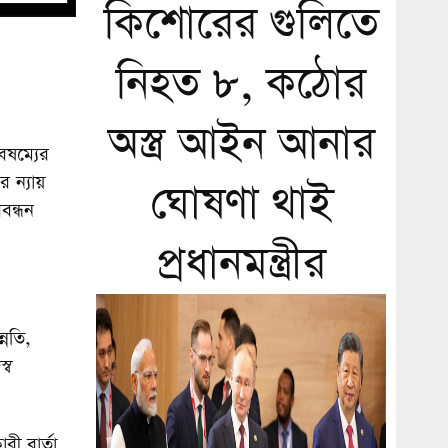
কিশোরের গুলিতে
নিহত ৮, কঠোর
অস্ত্র আইন আনার
ৈষম্যের
র ন্যায়
ঘোষণা থাই
বন্ধন
প্রধানমন্ত্রীর
্নতি,
্ব
 বার্তা