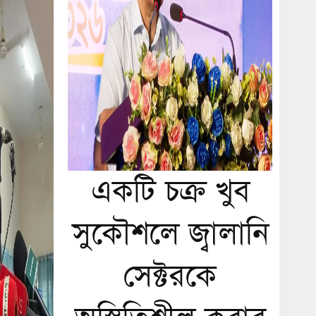
একটি চক্র খুব
সুকৌশলে জ্বালানি
সেক্টরকে