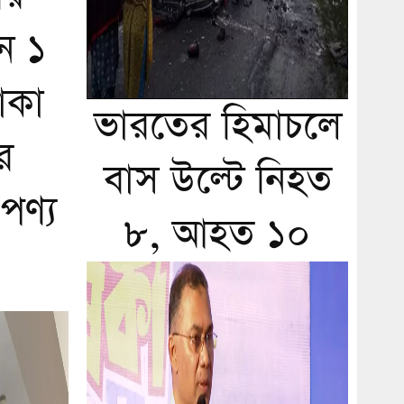
ে ১
াকা
ভারতের হিমাচলে
র
বাস উল্টে নিহত
পণ্য
৮, আহত ১০