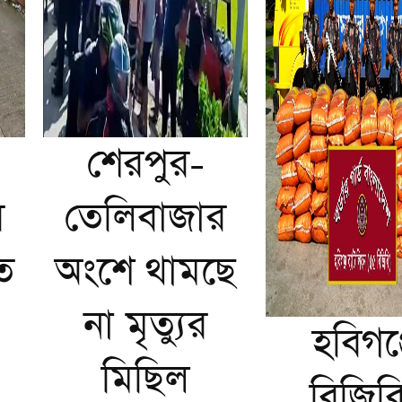
শেরপুর-
র
তেলিবাজার
ত
অংশে থামছে
না মৃত্যুর
হবিগঞ্
মিছিল
বিজিব