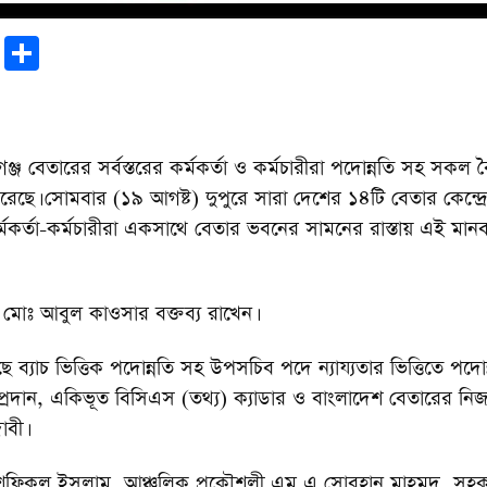
r
sApp
tter
Email
Share
্জ বেতারের সর্বস্তরের কর্মকর্তা ও কর্মচারীরা পদোন্নতি সহ সকল ব
রেছে। সোমবার (১৯ আগষ্ট) দুপুরে সারা দেশের ১৪টি বেতার কেন্দ্রে
র্মকর্তা-কর্মচারীরা একসাথে বেতার ভবনের সামনের রাস্তায় এই মানব
োঃ আবুল কাওসার বক্তব্য রাখেন।
ছে ব্যাচ ভিত্তিক পদোন্নতি সহ উপসচিব পদে ন্যায্যতার ভিত্তিতে পদোন
ি প্রদান, একিভূত বিসিএস (তথ্য) ক্যাডার ও বাংলাদেশ বেতারের নিজস
বী।
িকুল ইসলাম, আঞ্চলিক প্রকৌশলী এম এ সোবহান মাহমুদ, সহকারী