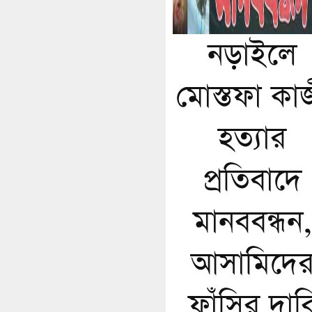
নড়াইলে
মোস্তফা কা
হত্যার
প্রতিবাদে
মানববন্ধন,
আসামিদে
ফাঁসির দাব