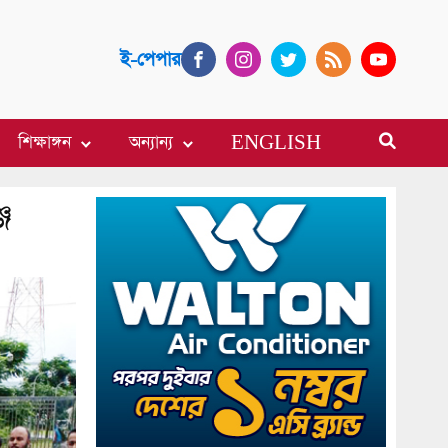
ই-পেপার
শিক্ষাঙ্গন
অন্যান্য
ENGLISH
জ