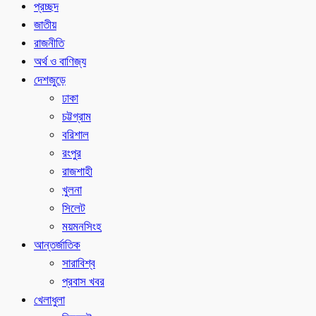
প্রচ্ছদ
জাতীয়
রাজনীতি
অর্থ ও বাণিজ্য
দেশজুড়ে
ঢাকা
চট্টগ্রাম
বরিশাল
রংপুর
রাজশাহী
খুলনা
সিলেট
ময়মনসিংহ
আন্তর্জাতিক
সারাবিশ্ব
প্রবাস খবর
খেলাধুলা