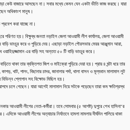
ছাড়া কেউ বাজারে আসছেন না। সবার মধ্যে কেমন যেন একটা ভীতি কাজ করছে। যারা
ছেন অধিকাংশ মানুষ।
 প্রবেশ করা যাচ্ছে না।
ে পরিণত হয়। বিক্ষুব্ধ জনতা নড়াইল জেলা আওয়ামী লীগ কার্যালয়, জেলা আওয়ামী
া‘র বাড়ি ভাংচুর করে ও পুড়িয়ে দেয়। এছাড়া নড়াইল পৌরসভার মেয়র আঞ্জুমান আরা,
ব ওয়াহিদুজ্জামান এর বাড়ি সহ অন্তত ৫০ টি বাড়ি ভাংচুর করে।
ড়িতে থাকা তার ব্যক্তিগত জিপ ও মাইক্রো পুড়িয়ে দেয়া হয়। প্রায় ৪ ঘন্টা ধরে তার
কাপড়, খাট, পালং, বিছানার চাদর, জানালার পর্দা, থালা বাসন ও মূল্যবান মালামাল লুট
 বিভিন্ন শ্লোগান সহ বিক্ষোভ মিছিল হয়।
রাপদে চলে গেছেন। যারা আগেই মালামাল নিয়ে সটকে পড়েছেন তারা কম ক্ষতিগ্রস্থ
নকার আওয়ামী লীগের নেতা-কর্মীরা। তবে সোমবার (৫ আগষ্ট) দুপুরে শেখ হাসিনা‘র
ে। এদিকে আওয়ামী লীগের অত্যাচার নির্যাতনে হামলা মামলায় দীর্ঘদিন পালিয়ে থাকা