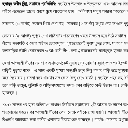
হুমায়ুন কবীর রিন্টু, নড়াইল প্রতিনিধি:
নড়াইলে উত্তাল ও উত্তেজনা এবং আতংক বিরাজ
বাইরে এসেছেন তাদের চোখে মুখে আতংকের ছাপ। অধিকাংশ মানুষ অজানা আতংকে 
মঙ্গলবার (৬ আগষ্ট) সকালে গিয়ে দেখা যায়, সোমবার (৫ আগষ্ট) দুপুরে দেয়া আগুনে পু
সোমবার (৫ আগষ্ট) দুপুরে শেখ হাসিনা‘র পদত্যাগের খবরে উত্তাল হয়ে উঠে নড়াই
লীগের সভাপতি ও জেলা পরিষদ চেয়ারম্যান এ্যাডভোকেট সুবাস চন্দ্র বোস, সাধারণ স
কলাবাড়িয়া ইউপি চেয়ারম্যান ও আওয়ামী লীগ নেতা এ্যাডভোকেট মাহামুদুল হাসান কায়
জেলা আওয়ামী লীগের সভাপতি এ্যাডভোকেট সুবাস চন্দ্র বোস‘র ব্যক্তিগত প্রাইভেট কা
বাড়িটি পুড়তে থাকে। এ সময় একটি সুযোগ সন্ধানি চক্র নিলু খান‘র বাড়ি হতে মূল্যবান ম
করে নিয়ে যায়। রান্না করে খাওয়ার মত কোন কিছু রেখে যায়নি। নড়াইল শহর সহ বিভ
তবে বাড়ি ভাংচুর, লুটপাট ও অগ্নিসংযোগের সময় এসব বাড়িতে কেউ ছিলেন না। কেউ
হয়েছেন।
১৯৭১ সালের পর হতে অধিকাংশ সাধারণ নির্বাচনে নড়াইলের ২টি আসনে বাংলাদেশ আওয়া
পদত্যাগের খবরের পর আওয়ামী লীগের কোন নেতা-কর্মীকে দেখা যায়নি। আওয়ামী লীগের নেত
বিএনপি-জামায়াত নেতা-কর্মীরা এলাকায় ফিরতে শুরু করেছেন। কার্যত: সোমবার দুপু