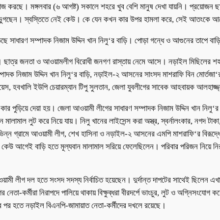
 করছে। মঙ্গলবার (৬ আগষ্ট) সকালে শহরে খুব বেশি মানুষ দেখা যায়নি। প্রয়োজন 
ভুগছেন। স্বস্তিতে নেই কেউ। কে যেন কখন কার উপর হামলা করে, সেই আতংকে আ
ড়ছে সাধারণ সম্পাদক নিজাম উদ্দিন খান নিলু‘র বাড়ি। পোড়া গন্ধে ও আগুনের তাপে বাড়ি
ল। ছাত্র জনতা ও আওয়ামলীগ বিরোধী জনগণ রাস্তায় নেমে আসে। নড়াইল মিছিলের শহর
ম্পাদক নিজাম উদ্দিন খান নিলু‘র বাড়ি, নড়াইল-২ আসনের সাংসদ মাশরাফি বিন মোর্তজ
েস, হবখালি ইউপি চেয়ারম্যান টিপু সুলতান, জেলা যুবলীগের সাবেক আহবায়ক আলহাজ্জ্
র পুড়িয়ে দেয়া হয়। জেলা আওয়ামী লীগের সাধারণ সম্পাদক নিজাম উদ্দিন খান নিলু‘র বা
ালামাল লুট করে নিয়ে যায়। নিলু খানের লাইসেন্স করা অস্ত্র, স্বর্নালংকার, নগদ টাকা, 
িন্ন গ্রামে আওয়ামী লীগ, শেখ হাসিনা ও নড়াইল-২ আসনের এমপি মাশরাফি‘র বিরূদ্ধে
 কেউ আগেই বাড়ি হতে মূল্যবান মালামাল সরিয়ে ফেলেছিলেন। পরিবার পরিজন নিয়ে নি
মী লীগ দল হতে সংসদ সদস্য নির্বাচিত হয়েছেন। দুর্দান্ত দাপটের সাথেই ছিলেন এখা
া-কর্মীরা নিরাপদে পালিয়ে থাকায় বিক্ষুব্ধরা বীরদর্পে ভাংচুর, লুট ও অগ্নিসংযোগ কর
রের পর হতে নড়াইল বিএনপি-জামায়াত নেতা-কর্মীদের দখলে রয়েছে।