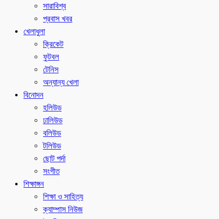
সারাবিশ্ব
প্রবাস খবর
খেলাধুলা
ক্রিকেট
ফুটবল
টেনিস
অন্যান্য খেলা
বিনোদন
হলিউড
ঢালিউড
বলিউড
টলিউড
ছোট পর্দা
সংগীত
শিক্ষাঙ্গন
শিক্ষা ও সাহিত্য
ক্যাম্পাস নিউজ