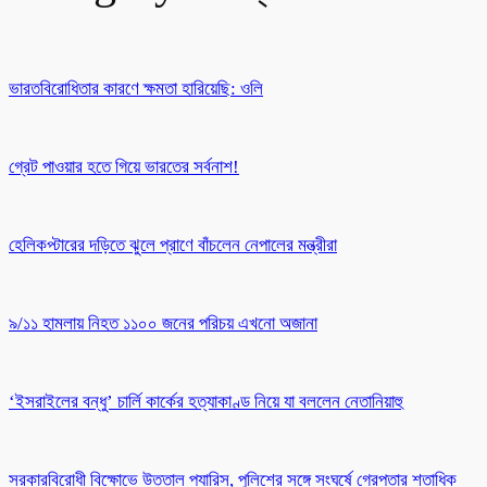
ভারতবিরোধিতার কারণে ক্ষমতা হারিয়েছি: ওলি
গ্রেট পাওয়ার হতে গিয়ে ভারতের সর্বনাশ!
হেলিকপ্টারের দড়িতে ঝুলে প্রাণে বাঁচলেন নেপালের মন্ত্রীরা
৯/১১ হামলায় নিহত ১১০০ জনের পরিচয় এখনো অজানা
‘ইসরাইলের বন্ধু’ চার্লি কার্কের হত্যাকাণ্ড নিয়ে যা বললেন নেতানিয়াহু
সরকারবিরোধী বিক্ষোভে উত্তাল প্যারিস, পুলিশের সঙ্গে সংঘর্ষে গ্রেপ্তার শতাধিক