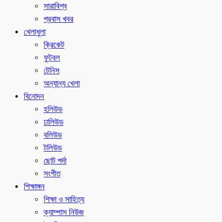
সারাবিশ্ব
প্রবাস খবর
খেলাধুলা
ক্রিকেট
ফুটবল
টেনিস
অন্যান্য খেলা
বিনোদন
হলিউড
ঢালিউড
বলিউড
টলিউড
ছোট পর্দা
সংগীত
শিক্ষাঙ্গন
শিক্ষা ও সাহিত্য
ক্যাম্পাস নিউজ