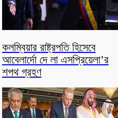
কলম্বিয়ার রাষ্ট্রপতি হিসেবে
আবেলার্দো দে লা এসপ্রিয়েলা’র
শপথ গ্রহণ