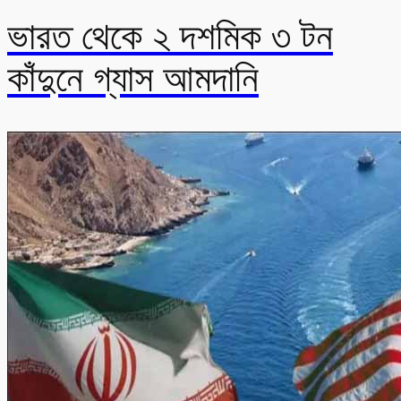
ভারত থেকে ২ দশমিক ৩ টন
কাঁদুনে গ্যাস আমদানি