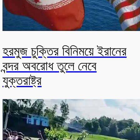
হরমুজ চুক্তির বিনিময়ে ইরানের
বন্দর অবরোধ তুলে নেবে
যুক্তরাষ্ট্র