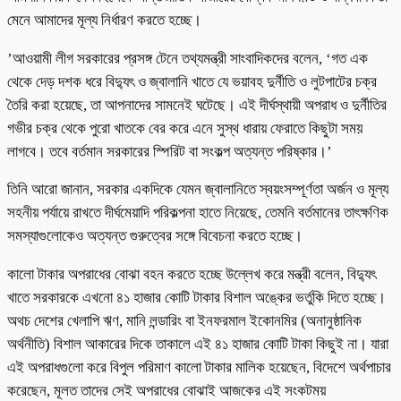
মেনে আমাদের মূল্য নির্ধারণ করতে হচ্ছে।
’আওয়ামী লীগ সরকারের প্রসঙ্গ টেনে তথ্যমন্ত্রী সাংবাদিকদের বলেন, ‘গত এক
থেকে দেড় দশক ধরে বিদ্যুৎ ও জ্বালানি খাতে যে ভয়াবহ দুর্নীতি ও লুটপাটের চক্র
তৈরি করা হয়েছে, তা আপনাদের সামনেই ঘটেছে। এই দীর্ঘস্থায়ী অপরাধ ও দুর্নীতির
গভীর চক্র থেকে পুরো খাতকে বের করে এনে সুস্থ ধারায় ফেরাতে কিছুটা সময়
লাগবে। তবে বর্তমান সরকারের স্পিরিট বা সংকল্প অত্যন্ত পরিষ্কার।’
তিনি আরো জানান, সরকার একদিকে যেমন জ্বালানিতে স্বয়ংসম্পূর্ণতা অর্জন ও মূল্য
সহনীয় পর্যায়ে রাখতে দীর্ঘমেয়াদি পরিকল্পনা হাতে নিয়েছে, তেমনি বর্তমানের তাৎক্ষণিক
সমস্যাগুলোকেও অত্যন্ত গুরুত্বের সঙ্গে বিবেচনা করতে হচ্ছে।
কালো টাকার অপরাধের বোঝা বহন করতে হচ্ছে উল্লেখ করে মন্ত্রী বলেন, বিদ্যুৎ
খাতে সরকারকে এখনো ৪১ হাজার কোটি টাকার বিশাল অঙ্কের ভর্তুকি দিতে হচ্ছে।
অথচ দেশের খেলাপি ঋণ, মানি লন্ডারিং বা ইনফরমাল ইকোনমির (অনানুষ্ঠানিক
অর্থনীতি) বিশাল আকারের দিকে তাকালে এই ৪১ হাজার কোটি টাকা কিছুই না। যারা
এই অপরাধগুলো করে বিপুল পরিমাণ কালো টাকার মালিক হয়েছেন, বিদেশে অর্থপাচার
করেছেন, মূলত তাদের সেই অপরাধের বোঝাই আজকের এই সংকটময়