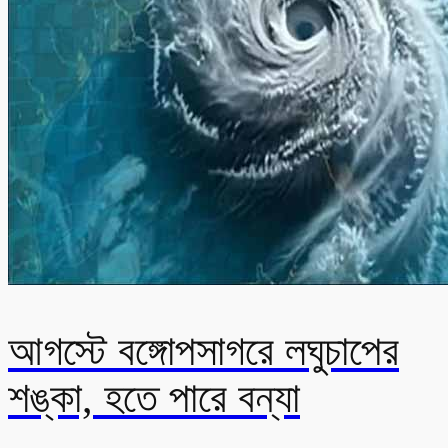
আগস্টে বঙ্গোপসাগরে লঘুচাপের
শঙ্কা, হতে পারে বন্যা