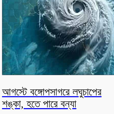
আগস্টে বঙ্গোপসাগরে লঘুচাপের
শঙ্কা, হতে পারে বন্যা