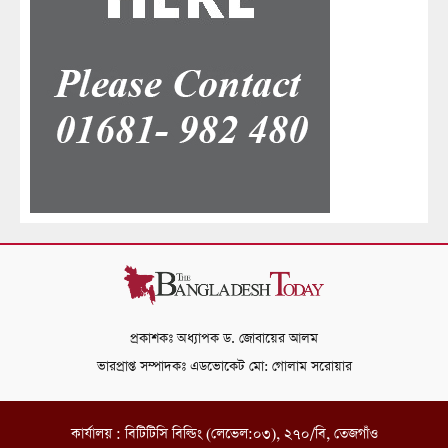
প্রকাশকঃ অধ্যাপক ড. জোবায়ের আলম
ভারপ্রাপ্ত সম্পাদকঃ এডভোকেট মো: গোলাম সরোয়ার
কার্যালয় : বিটিটিসি বিল্ডিং (লেভেল:০৩), ২৭০/বি, তেজগাঁও