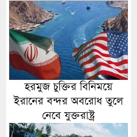
হরমুজ চুক্তির বিনিময়ে
ইরানের বন্দর অবরোধ তুলে
নেবে যুক্তরাষ্ট্র