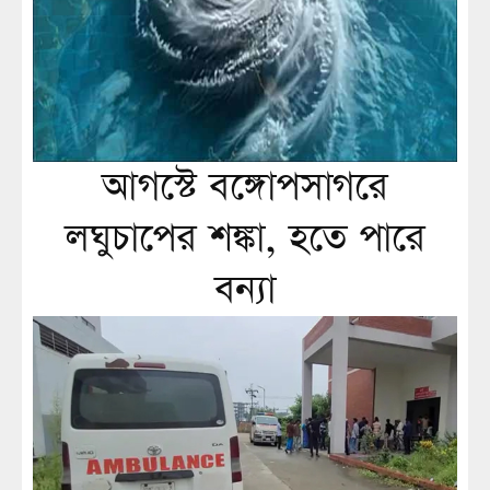
আগস্টে বঙ্গোপসাগরে
লঘুচাপের শঙ্কা, হতে পারে
বন্যা