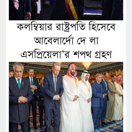
কলম্বিয়ার রাষ্ট্রপতি হিসেবে
আবেলার্দো দে লা
এসপ্রিয়েলা’র শপথ গ্রহণ