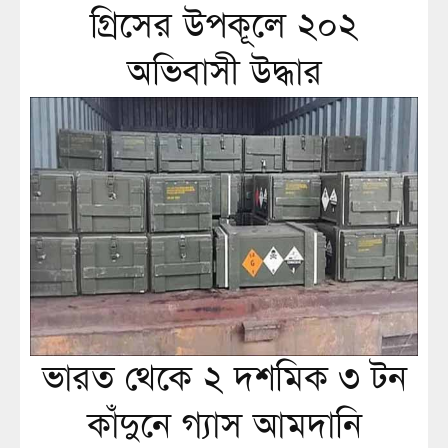
গ্রিসের উপকূলে ২০২
অভিবাসী উদ্ধার
ভারত থেকে ২ দশমিক ৩ টন
কাঁদুনে গ্যাস আমদানি