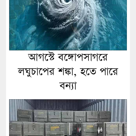
আগস্টে বঙ্গোপসাগরে
লঘুচাপের শঙ্কা, হতে পারে
বন্যা