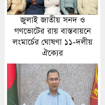
জুলাই জাতীয় সনদ ও
গণভোটের রায় বাস্তবায়নে
লংমার্চের ঘোষণা ১১-দলীয়
ঐক্যের