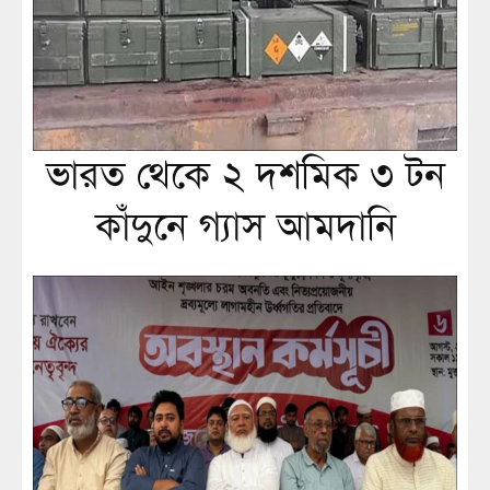
ভারত থেকে ২ দশমিক ৩ টন
কাঁদুনে গ্যাস আমদানি