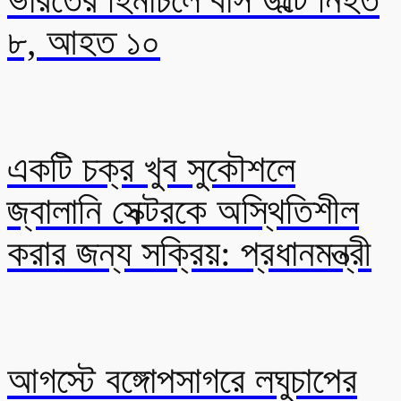
ভারতের হিমাচলে বাস উল্টে নিহত
৮, আহত ১০
একটি চক্র খুব সুকৌশলে
জ্বালানি সেক্টরকে অস্থিতিশীল
করার জন্য সক্রিয়: প্রধানমন্ত্রী
আগস্টে বঙ্গোপসাগরে লঘুচাপের