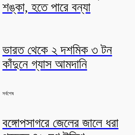
শঙ্কা, হতে পারে বন্যা
ভারত থেকে ২ দশমিক ৩ টন
কাঁদুনে গ্যাস আমদানি
সর্বশেষ
বঙ্গোপসাগরে জেলের জালে ধরা