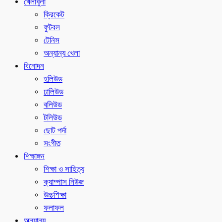
খেলাধুলা
ক্রিকেট
ফুটবল
টেনিস
অন্যান্য খেলা
বিনোদন
হলিউড
ঢালিউড
বলিউড
টলিউড
ছোট পর্দা
সংগীত
শিক্ষাঙ্গন
শিক্ষা ও সাহিত্য
ক্যাম্পাস নিউজ
উচ্চশিক্ষা
ফলাফল
অন্যান্য