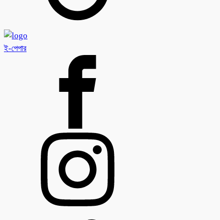
ই-পেপার