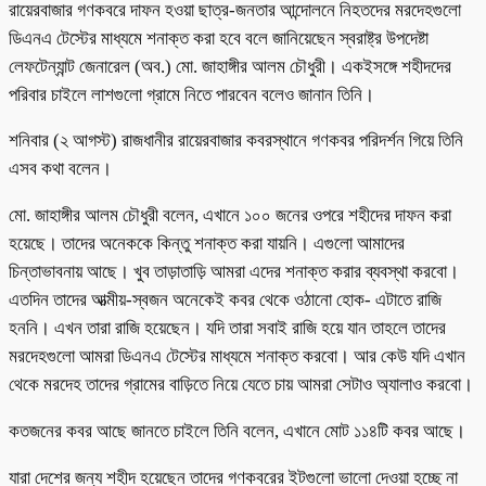
রায়েরবাজার গণকবরে দাফন হওয়া ছাত্র-জনতার আন্দোলনে নিহতদের মরদেহগুলো
ডিএনএ টেস্টের মাধ্যমে শনাক্ত করা হবে বলে জানিয়েছেন স্বরাষ্ট্র উপদেষ্টা
লেফটেন্যান্ট জেনারেল (অব.) মো. জাহাঙ্গীর আলম চৌধুরী। একইসঙ্গে শহীদদের
পরিবার চাইলে লাশগুলো গ্রামে নিতে পারবেন বলেও জানান তিনি।
শনিবার (২ আগস্ট) রাজধানীর রায়েরবাজার কবরস্থানে গণকবর পরিদর্শন গিয়ে তিনি
এসব কথা বলেন।
মো. জাহাঙ্গীর আলম চৌধুরী বলেন, এখানে ১০০ জনের ওপরে শহীদের দাফন করা
হয়েছে। তাদের অনেককে কিন্তু শনাক্ত করা যায়নি। এগুলো আমাদের
চিন্তাভাবনায় আছে। খুব তাড়াতাড়ি আমরা এদের শনাক্ত করার ব্যবস্থা করবো।
এতদিন তাদের আত্মীয়-স্বজন অনেকেই কবর থেকে ওঠানো হোক- এটাতে রাজি
হননি। এখন তারা রাজি হয়েছেন। যদি তারা সবাই রাজি হয়ে যান তাহলে তাদের
মরদেহগুলো আমরা ডিএনএ টেস্টের মাধ্যমে শনাক্ত করবো। আর কেউ যদি এখান
থেকে মরদেহ তাদের গ্রামের বাড়িতে নিয়ে যেতে চায় আমরা সেটাও অ্যালাও করবো।
কতজনের কবর আছে জানতে চাইলে তিনি বলেন, এখানে মোট ১১৪টি কবর আছে।
যারা দেশের জন্য শহীদ হয়েছেন তাদের গণকবরের ইটগুলো ভালো দেওয়া হচ্ছে না