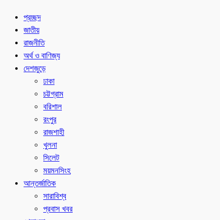
প্রচ্ছদ
জাতীয়
রাজনীতি
অর্থ ও বাণিজ্য
দেশজুড়ে
ঢাকা
চট্টগ্রাম
বরিশাল
রংপুর
রাজশাহী
খুলনা
সিলেট
ময়মনসিংহ
আন্তর্জাতিক
সারাবিশ্ব
প্রবাস খবর