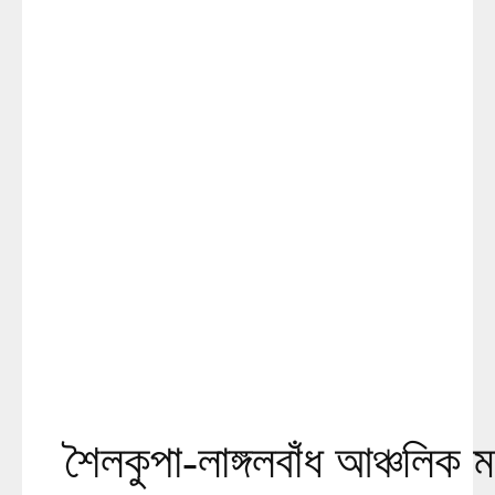
শৈলকুপা-লাঙ্গলবাঁধ আঞ্চলিক