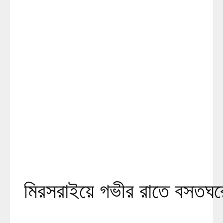
মিরসরাইয়ে গভীর রাতে বসতঘরে দু