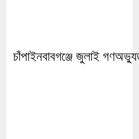
চাঁপাইনবাবগঞ্জে জুলাই গণঅভ্যুত