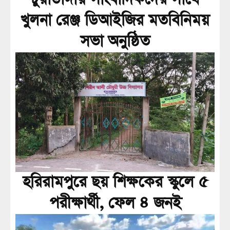
খুলনা রেঞ্জ ডিআইজির মতবিনিময়
সভা অনুষ্ঠিত
হরিরামপুরে ছয় শিক্ষকের স্কুলে ৫
পরীক্ষার্থী, ফেল ৪ জনই