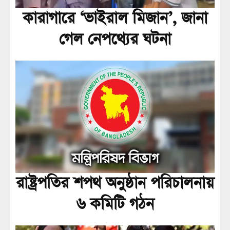
কারাগারে ‘ভাইরাল মিজান’, জানা
গেল নেপথ্যের ঘটনা
রাষ্ট্রপতির শপথ অনুষ্ঠান পরিচালনায়
৬ কমিটি গঠন