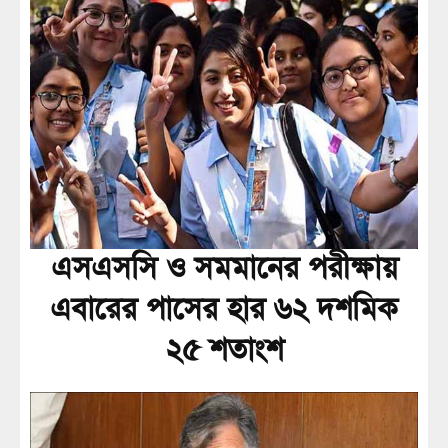
এসএসসি ও সমমানের পরীক্ষায়
এবারের পাসের হার ৬২ দশমিক
২৫ শতাংশ