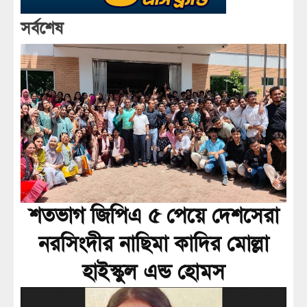
সর্বশেষ
শতভাগ জিপিএ ৫ পেয়ে দেশসেরা
নরসিংদীর নাছিমা কাদির মোল্লা
হাইস্কুল এন্ড হোমস