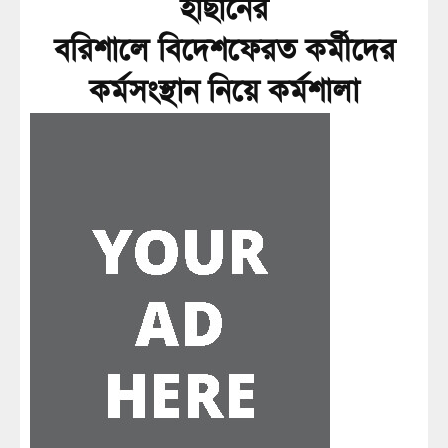
হাছানের
বরিশালে বিদেশফেরত কর্মীদের
কর্মসংস্থান নিয়ে কর্মশালা