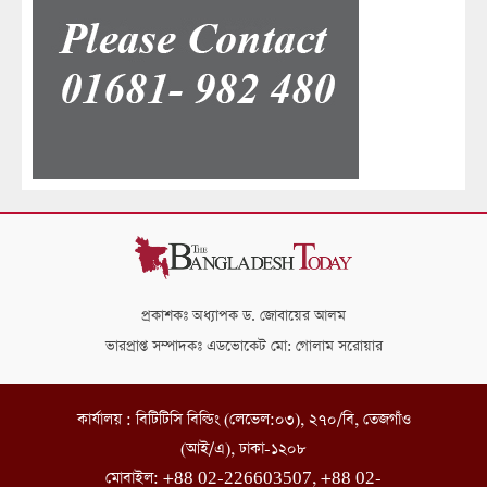
প্রকাশকঃ অধ্যাপক ড. জোবায়ের আলম
ভারপ্রাপ্ত সম্পাদকঃ এডভোকেট মো: গোলাম সরোয়ার
কার্যালয় : বিটিটিসি বিল্ডিং (লেভেল:০৩), ২৭০/বি, তেজগাঁও
(আই/এ), ঢাকা-১২০৮
মোবাইল: +88 02-226603507, +88 02-