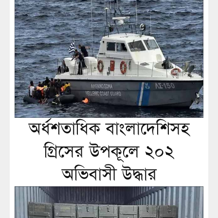
অর্ধশতাধিক বাংলাদেশিসহ
গ্রিসের উপকূলে ২০২
অভিবাসী উদ্ধার