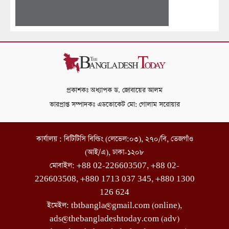
প্রকাশকঃ অধ্যাপক ড. জোবায়ের আলম
ভারপ্রাপ্ত সম্পাদকঃ এডভোকেট মো: গোলাম সরোয়ার
কার্যালয় : বিটিটিসি বিল্ডিং (লেভেল:০৩), ২৭০/বি, তেজগাঁও
(আই/এ), ঢাকা-১২০৮
মোবাইল: +88 02-226603507, +88 02-
226603508, +880 1713 037 345, +880 1300
126 624
ইমেইল: tbtbangla@gmail.com (online),
ads@thebangladeshtoday.com (adv)