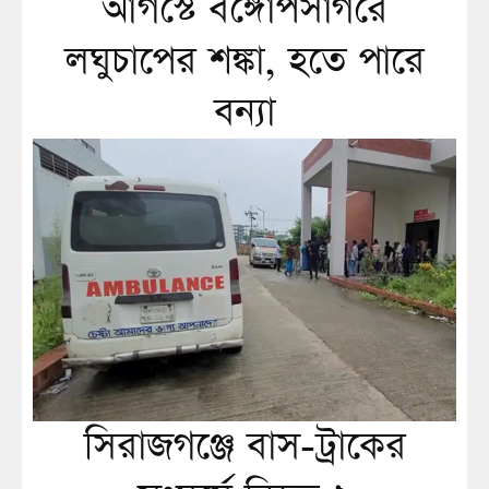
আগস্টে বঙ্গোপসাগরে
লঘুচাপের শঙ্কা, হতে পারে
বন্যা
সিরাজগঞ্জে বাস-ট্রাকের