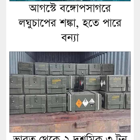
আগস্টে বঙ্গোপসাগরে
লঘুচাপের শঙ্কা, হতে পারে
বন্যা
ভারত থেকে ২ দশমিক ৩ টন