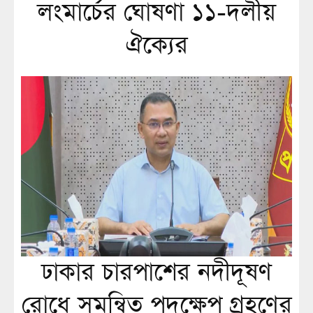
লংমার্চের ঘোষণা ১১-দলীয়
ঐক্যের
ঢাকার চারপাশের নদীদূষণ
রোধে সমন্বিত পদক্ষেপ গ্রহণের