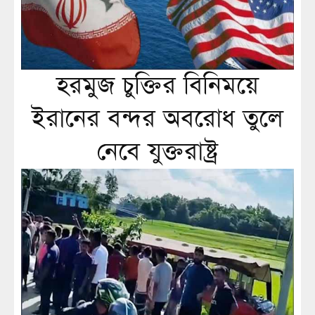
হরমুজ চুক্তির বিনিময়ে
ইরানের বন্দর অবরোধ তুলে
নেবে যুক্তরাষ্ট্র