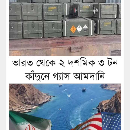
ভারত থেকে ২ দশমিক ৩ টন
কাঁদুনে গ্যাস আমদানি