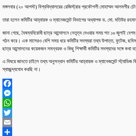
মঙ্গলবার (২০ আগস্ট) বিশ্ববিদ্যালয়ের রেজিস্ট্রার প্রকৌশলী মোহাম্মদ আলমগীর চৌ
তারা হলেন কমিটির আহ্বায়ক ও ম্যানেজমেন্ট বিভাগের অধ্যাপক ড. মো. মতিউর রহম
জানা গেছে, বৈষম্যবিরোধী ছাত্র আন্দোলনে নেতৃত্ব দেওয়ার সময় গত ১৬ জুলাই বেগম
গঠন করে। এক মাসেরও বেশি সময় ধরে কমিটির সদস্যরা তথ্য উপাত্ত, ফুটেজ, ছবিসহ বি
ছাত্র আন্দোলনের কয়েকজন সমন্বয়ক ও কিছু শিক্ষার্থী কমিটির সদস্যদের সঙ্গে কথ
এ বিষয়ে জানতে চাইলে তথ্য অনুসন্ধান কমিটির আহ্বায়ক ও ম্যানেজমেন্ট স্ট্যাডি
স্বাচ্ছন্দ্যবোধ করছি না।
Facebook
Messenger
WhatsApp
Twitter
Email