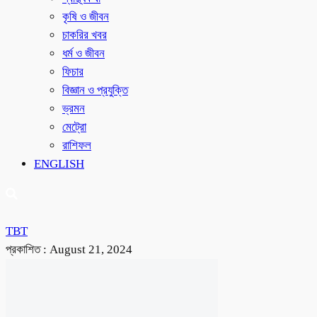
কৃষি ও জীবন
চাকরির খবর
ধর্ম ও জীবন
ফিচার
বিজ্ঞান ও প্রযুক্তি
ভ্রমন
মেট্রো
রাশিফল
ENGLISH
TBT
প্রকাশিত :
August 21, 2024