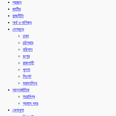
প্রচ্ছদ
জাতীয়
রাজনীতি
অর্থ ও বাণিজ্য
দেশজুড়ে
ঢাকা
চট্টগ্রাম
বরিশাল
রংপুর
রাজশাহী
খুলনা
সিলেট
ময়মনসিংহ
আন্তর্জাতিক
সারাবিশ্ব
প্রবাস খবর
খেলাধুলা