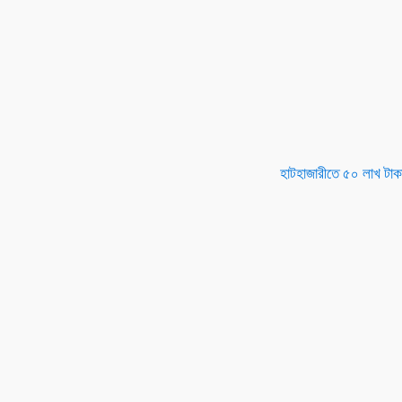
হাটহাজারীতে ৫০ লাখ টাকা