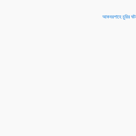
আকবরশাহে চুরির ঘটনা