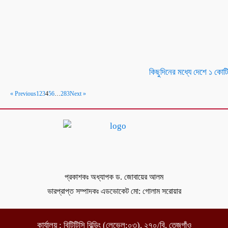
কিছুদিনের মধ্যে দেশে ১ কোটি 
« Previous
1
2
3
4
5
6
…
283
Next »
প্রকাশকঃ অধ্যাপক ড. জোবায়ের আলম
ভারপ্রাপ্ত সম্পাদকঃ এডভোকেট মো: গোলাম সরোয়ার
কার্যালয় : বিটিটিসি বিল্ডিং (লেভেল:০৩), ২৭০/বি, তেজগাঁও