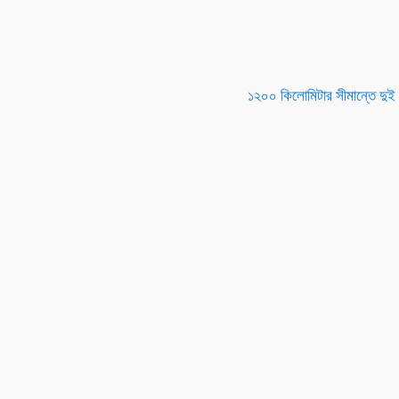
১২০০ কিলোমিটার সীমান্তে দুই ম