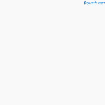
বিকেএসপি ক্যাম্প