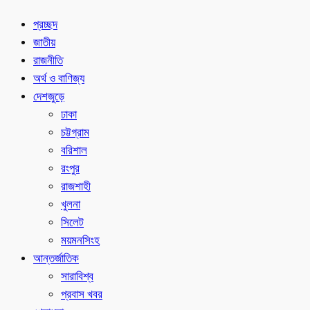
প্রচ্ছদ
জাতীয়
রাজনীতি
অর্থ ও বাণিজ্য
দেশজুড়ে
ঢাকা
চট্টগ্রাম
বরিশাল
রংপুর
রাজশাহী
খুলনা
সিলেট
ময়মনসিংহ
আন্তর্জাতিক
সারাবিশ্ব
প্রবাস খবর