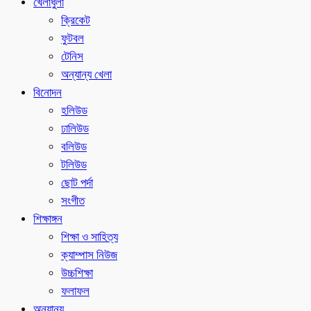
খেলাধুলা
ক্রিকেট
ফুটবল
টেনিস
অন্যান্য খেলা
বিনোদন
হলিউড
ঢালিউড
বলিউড
টলিউড
ছোট পর্দা
সংগীত
শিক্ষাঙ্গন
শিক্ষা ও সাহিত্য
ক্যাম্পাস নিউজ
উচ্চশিক্ষা
ফলাফল
অন্যান্য