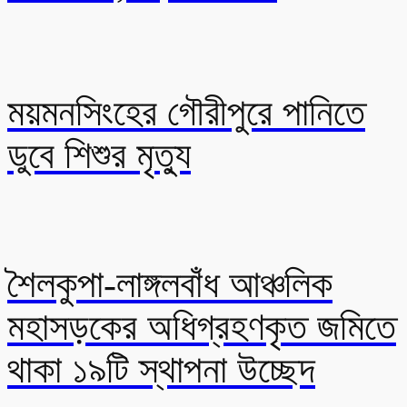
ময়মনসিংহের গৌরীপুরে পানিতে
ডুবে শিশুর মৃত্যু
শৈলকুপা-লাঙ্গলবাঁধ আঞ্চলিক
মহাসড়কের অধিগ্রহণকৃত জমিতে
থাকা ১৯টি স্থাপনা উচ্ছেদ