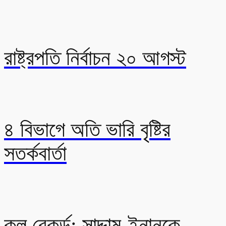
রাষ্ট্রপতি নির্বাচন ২০ আগস্ট
৪ বিভাগে অতি ভারি বৃষ্টির
সতর্কবার্তা
কল রেকর্ড: সাদ্দাম-ইনানকে