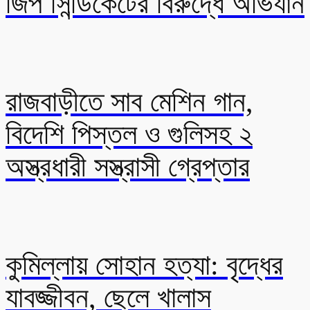
জিপ সিন্ডিকেটের বিরুদ্ধে অভিযান
রাজবাড়ীতে সাব মেশিন গান,
বিদেশি পিস্তল ও গুলিসহ ২
অস্ত্রধারী সস্ত্রাসী গ্রেপ্তার
কুমিল্লায় সোহান হত্যা: বৃদ্ধের
যাবজ্জীবন, ছেলে খালাস