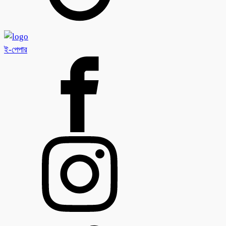
ই-পেপার