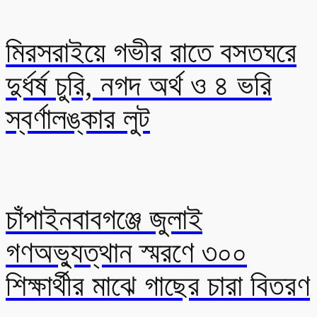
মিরসরাইয়ে গভীর রাতে বসতঘরে
দুর্ধর্ষ চুরি, নগদ অর্থ ও ৪ ভরি
স্বর্ণালঙ্কার লুট
চাঁপাইনবাবগঞ্জে জুলাই
গণঅভ্যুত্থান স্মরণে ৩০০
শিক্ষার্থীর মাঝে গাছের চারা বিতরণ