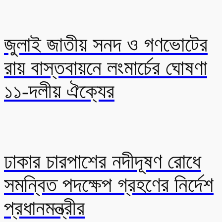
জুলাই জাতীয় সনদ ও গণভোটের
রায় বাস্তবায়নে লংমার্চের ঘোষণা
১১-দলীয় ঐক্যের
ঢাকার চারপাশের নদীদূষণ রোধে
সমন্বিত পদক্ষেপ গ্রহণের নির্দেশ
প্রধানমন্ত্রীর