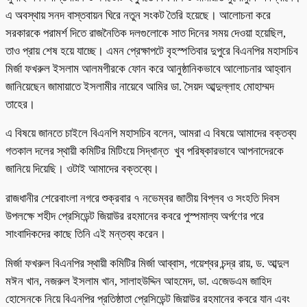
এ অবস্থায় সনদ বাস্তবায়ন ঘিরে নতুন সংকট তৈরি হয়েছে। আলোচনা করে
সরকারকে পরামর্শ দিতে রাজনৈতিক দলগুলোকে সাত দিনের সময় দেওয়া হয়েছিল,
তাও প্রায় শেষ হয়ে যাচ্ছে। এমন প্রেক্ষাপটে বৃহস্পতিবার দুপুরে বিএনপির মহাসচিব
মির্জা ফখরুল ইসলাম আলমগীরকে ফোন করে আনুষ্ঠানিকভাবে আলোচনার আহ্বান
জানিয়েছেন জামায়াতে ইসলামীর নায়েবে আমির ডা. সৈয়দ আব্দুল্লাহ মোহাম্মদ
তাহের।
এ বিষয়ে জানতে চাইলে বিএনপি মহাসচিব বলেন, আমরা এ বিষয়ে আমাদের বক্তব্য
গতকাল দলের স্থায়ী কমিটির মিটিংয়ে সিদ্ধান্ত খুব পরিষ্কারভাবে আপনাদেরকে
জানিয়ে দিয়েছি। ওটাই আমাদের বক্তব্যে।
রাজধানীর শেরেবাংলা নগরে শুক্রবার ৭ নভেম্বর জাতীয় বিপ্লব ও সংহতি দিবস
উপলক্ষে শহীদ প্রেসিডেন্ট জিয়াউর রহমানের কবরে পুস্পমাল্য অর্পণের পরে
সাংবাদিকদের কাছে তিনি এই মন্তব্য করেন।
মির্জা ফখরুল বিএনপির স্থায়ী কমিটির মির্জা আব্বাস, গয়েশ্বর চন্দ্র রায়, ড. আব্দুল
মঈন খান, নজরুল ইসলাম খান, সালাহউদ্দিন আহমেদ, ডা. এজেডএম জাহিদ
হোসেনকে নিয়ে বিএনপির প্রতিষ্ঠাতা প্রেসিডেন্ট জিয়াউর রহমানের কবরে যান এবং