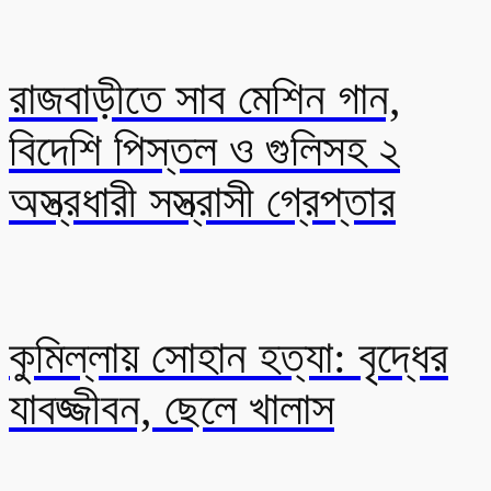
রাজবাড়ীতে সাব মেশিন গান,
বিদেশি পিস্তল ও গুলিসহ ২
অস্ত্রধারী সস্ত্রাসী গ্রেপ্তার
কুমিল্লায় সোহান হত্যা: বৃদ্ধের
যাবজ্জীবন, ছেলে খালাস