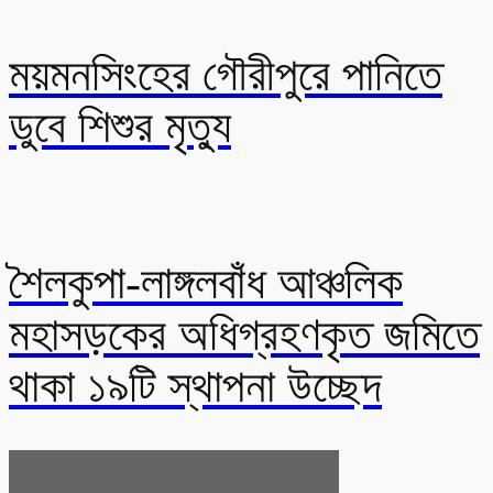
ময়মনসিংহের গৌরীপুরে পানিতে
ডুবে শিশুর মৃত্যু
শৈলকুপা-লাঙ্গলবাঁধ আঞ্চলিক
মহাসড়কের অধিগ্রহণকৃত জমিতে
থাকা ১৯টি স্থাপনা উচ্ছেদ