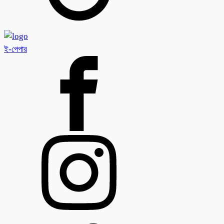
ই-পেপার