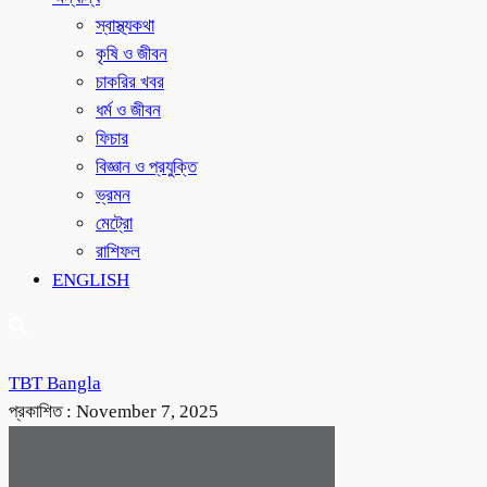
স্বাস্থ্যকথা
কৃষি ও জীবন
চাকরির খবর
ধর্ম ও জীবন
ফিচার
বিজ্ঞান ও প্রযুক্তি
ভ্রমন
মেট্রো
রাশিফল
ENGLISH
TBT Bangla
প্রকাশিত :
November 7, 2025