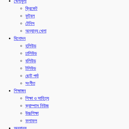
খেলাধুলা
ক্রিকেট
ফুটবল
টেনিস
অন্যান্য খেলা
বিনোদন
হলিউড
ঢালিউড
বলিউড
টলিউড
ছোট পর্দা
সংগীত
শিক্ষাঙ্গন
শিক্ষা ও সাহিত্য
ক্যাম্পাস নিউজ
উচ্চশিক্ষা
ফলাফল
অন্যান্য