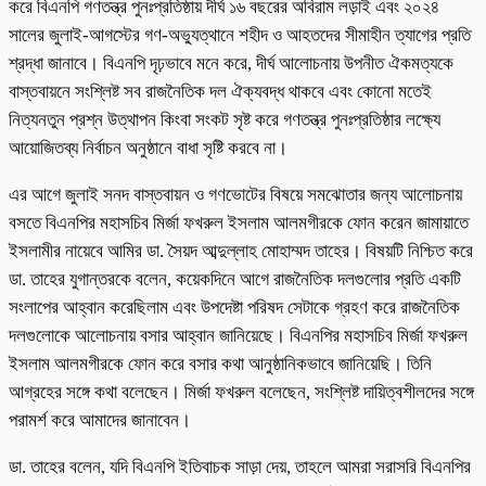
করে বিএনপি গণতন্ত্র পুনঃপ্রতিষ্ঠায় দীর্ঘ ১৬ বছরের অবিরাম লড়াই এবং ২০২৪
সালের জুলাই-আগস্টের গণ-অভ্যুত্থানে শহীদ ও আহতদের সীমাহীন ত্যাগের প্রতি
শ্রদ্ধা জানাবে। বিএনপি দৃঢ়ভাবে মনে করে, দীর্ঘ আলোচনায় উপনীত ঐকমত্যকে
বাস্তবায়নে সংশ্লিষ্ট সব রাজনৈতিক দল ঐক্যবদ্ধ থাকবে এবং কোনো মতেই
নিত্যনতুন প্রশ্ন উত্থাপন কিংবা সংকট সৃষ্ট করে গণতন্ত্র পুনঃপ্রতিষ্ঠার লক্ষ্যে
আয়োজিতব্য নির্বাচন অনুষ্ঠানে বাধা সৃষ্টি করবে না।
এর আগে জুলাই সনদ বাস্তবায়ন ও গণভোটের বিষয়ে সমঝোতার জন্য আলোচনায়
বসতে বিএনপির মহাসচিব মির্জা ফখরুল ইসলাম আলমগীরকে ফোন করেন জামায়াতে
ইসলামীর নায়েবে আমির ডা. সৈয়দ আব্দুল্লাহ মোহাম্মদ তাহের। বিষয়টি নিশ্চিত করে
ডা. তাহের যুগান্তরকে বলেন, কয়েকদিনে আগে রাজনৈতিক দলগুলোর প্রতি একটি
সংলাপের আহ্বান করেছিলাম এবং উপদেষ্টা পরিষদ সেটাকে গ্রহণ করে রাজনৈতিক
দলগুলোকে আলোচনায় বসার আহ্বান জানিয়েছে। বিএনপির মহাসচিব মির্জা ফখরুল
ইসলাম আলমগীরকে ফোন করে বসার কথা আনুষ্ঠানিকভাবে জানিয়েছি। তিনি
আগ্রহের সঙ্গে কথা বলেছেন। মির্জা ফখরুল বলেছেন, সংশ্লিষ্ট দায়িত্বশীলদের সঙ্গে
পরামর্শ করে আমাদের জানাবেন।
ডা. তাহের বলেন, যদি বিএনপি ইতিবাচক সাড়া দেয়, তাহলে আমরা সরাসরি বিএনপির