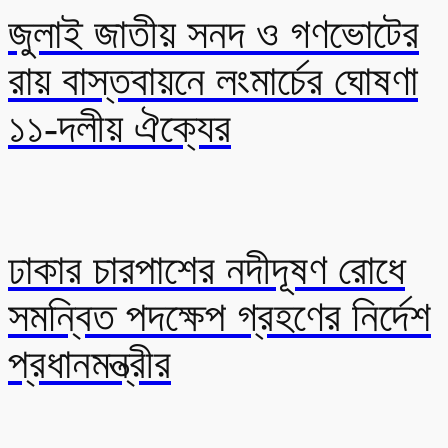
জুলাই জাতীয় সনদ ও গণভোটের
রায় বাস্তবায়নে লংমার্চের ঘোষণা
১১-দলীয় ঐক্যের
ঢাকার চারপাশের নদীদূষণ রোধে
সমন্বিত পদক্ষেপ গ্রহণের নির্দেশ
প্রধানমন্ত্রীর