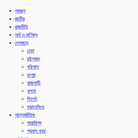
প্রচ্ছদ
জাতীয়
রাজনীতি
অর্থ ও বাণিজ্য
দেশজুড়ে
ঢাকা
চট্টগ্রাম
বরিশাল
রংপুর
রাজশাহী
খুলনা
সিলেট
ময়মনসিংহ
আন্তর্জাতিক
সারাবিশ্ব
প্রবাস খবর