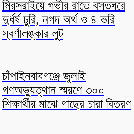
মিরসরাইয়ে গভীর রাতে বসতঘরে
দুর্ধর্ষ চুরি, নগদ অর্থ ও ৪ ভরি
স্বর্ণালঙ্কার লুট
চাঁপাইনবাবগঞ্জে জুলাই
গণঅভ্যুত্থান স্মরণে ৩০০
শিক্ষার্থীর মাঝে গাছের চারা বিতরণ