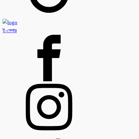
ই-পেপার