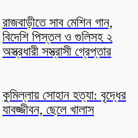
রাজবাড়ীতে সাব মেশিন গান,
বিদেশি পিস্তল ও গুলিসহ ২
অস্ত্রধারী সস্ত্রাসী গ্রেপ্তার
কুমিল্লায় সোহান হত্যা: বৃদ্ধের
যাবজ্জীবন, ছেলে খালাস