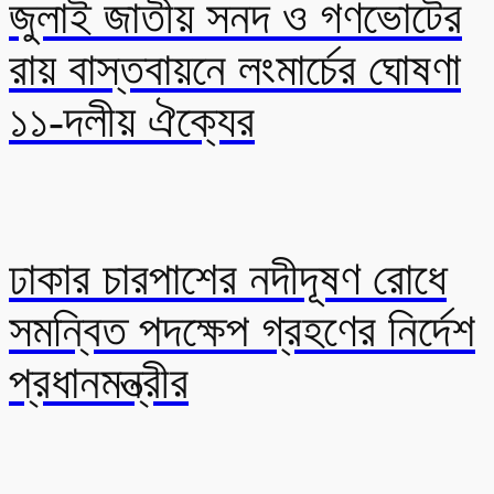
জুলাই জাতীয় সনদ ও গণভোটের
রায় বাস্তবায়নে লংমার্চের ঘোষণা
১১-দলীয় ঐক্যের
ঢাকার চারপাশের নদীদূষণ রোধে
সমন্বিত পদক্ষেপ গ্রহণের নির্দেশ
প্রধানমন্ত্রীর