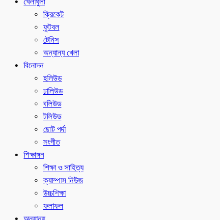
খেলাধুলা
ক্রিকেট
ফুটবল
টেনিস
অন্যান্য খেলা
বিনোদন
হলিউড
ঢালিউড
বলিউড
টলিউড
ছোট পর্দা
সংগীত
শিক্ষাঙ্গন
শিক্ষা ও সাহিত্য
ক্যাম্পাস নিউজ
উচ্চশিক্ষা
ফলাফল
অন্যান্য