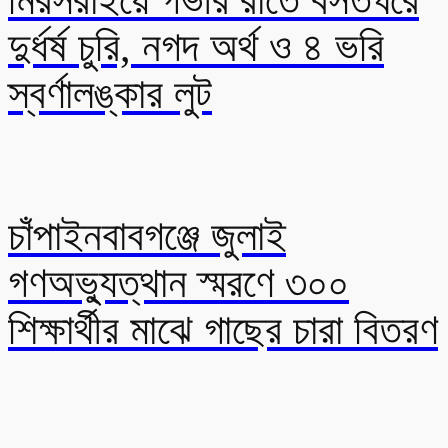
মিরসরাইয়ে গভীর রাতে বসতঘরে
দুর্ধর্ষ চুরি, নগদ অর্থ ও ৪ ভরি
স্বর্ণালঙ্কার লুট
চাঁপাইনবাবগঞ্জে জুলাই
গণঅভ্যুত্থান স্মরণে ৩০০
শিক্ষার্থীর মাঝে গাছের চারা বিতরণ