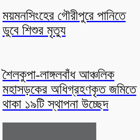
ময়মনসিংহের গৌরীপুরে পানিতে
ডুবে শিশুর মৃত্যু
শৈলকুপা-লাঙ্গলবাঁধ আঞ্চলিক
মহাসড়কের অধিগ্রহণকৃত জমিতে
থাকা ১৯টি স্থাপনা উচ্ছেদ