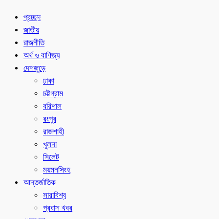
প্রচ্ছদ
জাতীয়
রাজনীতি
অর্থ ও বাণিজ্য
দেশজুড়ে
ঢাকা
চট্টগ্রাম
বরিশাল
রংপুর
রাজশাহী
খুলনা
সিলেট
ময়মনসিংহ
আন্তর্জাতিক
সারাবিশ্ব
প্রবাস খবর