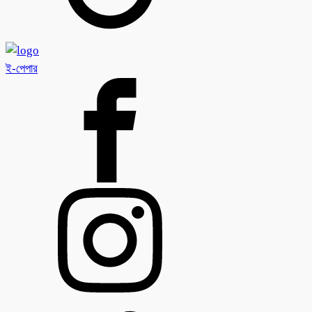
ই-পেপার