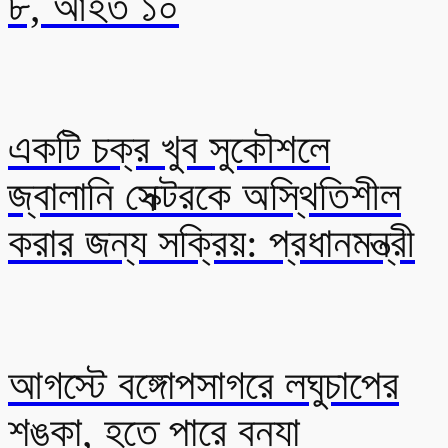
৮, আহত ১০
একটি চক্র খুব সুকৌশলে
জ্বালানি সেক্টরকে অস্থিতিশীল
করার জন্য সক্রিয়: প্রধানমন্ত্রী
আগস্টে বঙ্গোপসাগরে লঘুচাপের
শঙ্কা, হতে পারে বন্যা