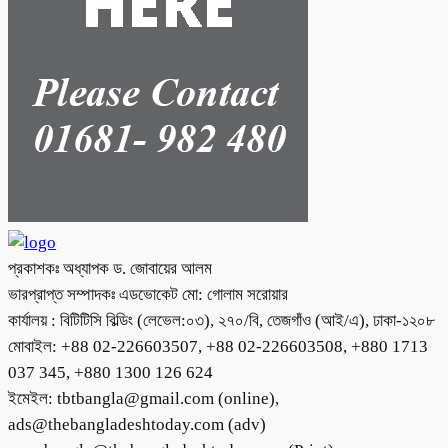
প্রকাশকঃ অধ্যাপক ড. জোবায়ের আলম
ভারপ্রাপ্ত সম্পাদকঃ এডভোকেট মো: গোলাম সরোয়ার
কার্যালয় : বিটিটিসি বিল্ডিং (লেভেল:০৩), ২৭০/বি, তেজগাঁও (আই/এ), ঢাকা-১২০৮
মোবাইল: +88 02-226603507, +88 02-226603508, +880 1713
037 345, +880 1300 126 624
ইমেইল: tbtbangla@gmail.com (online),
ads@thebangladeshtoday.com (adv)