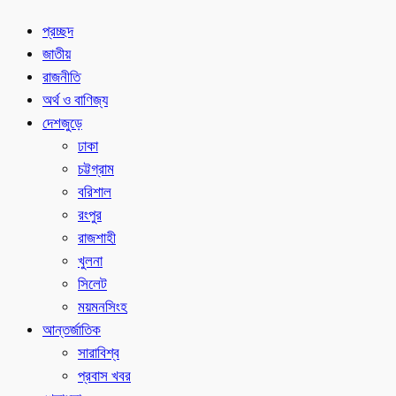
প্রচ্ছদ
জাতীয়
রাজনীতি
অর্থ ও বাণিজ্য
দেশজুড়ে
ঢাকা
চট্টগ্রাম
বরিশাল
রংপুর
রাজশাহী
খুলনা
সিলেট
ময়মনসিংহ
আন্তর্জাতিক
সারাবিশ্ব
প্রবাস খবর