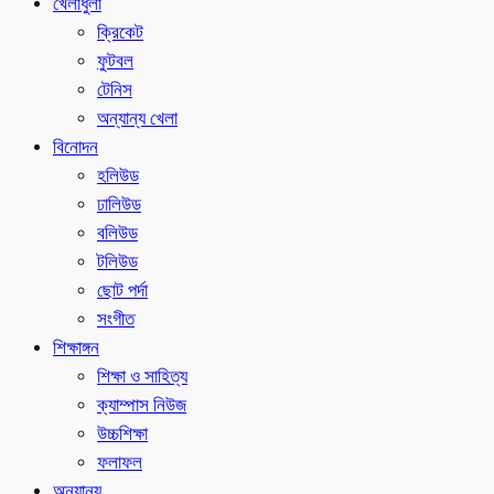
খেলাধুলা
ক্রিকেট
ফুটবল
টেনিস
অন্যান্য খেলা
বিনোদন
হলিউড
ঢালিউড
বলিউড
টলিউড
ছোট পর্দা
সংগীত
শিক্ষাঙ্গন
শিক্ষা ও সাহিত্য
ক্যাম্পাস নিউজ
উচ্চশিক্ষা
ফলাফল
অন্যান্য