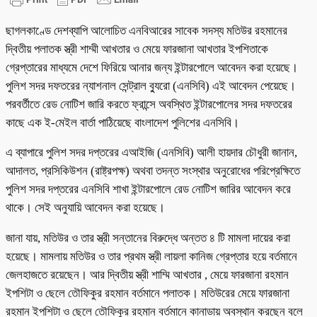
ছাগলকাণ্ডে দেশব্যাপি আলোচিত এনবিআরের সাবেক সদস্য মতিউর রহমানের
দ্বিতীয় পলাতক স্ত্রী শাম্মী আখতার ও মেয়ে ফারজানা আখতার ইপশিতাকে
গ্রেপ্তারের মাধ্যমে দেশে ফিরিয়ে আনার জন্য ইন্টারপোলে আবেদন করা হয়েছে।
পুলিশ সদর দফতরের ন্যাশনাল সেন্ট্রাল ব্যুরো (এনসিবি) এই আবেদন পেয়েছে।
পরবর্তীতে রেড নোটিশ জারি করতে ফ্রান্সে অবস্থিত ইন্টারপোলের সদর দফতরের
কাছে এক ই-মেইল বার্তা পাঠিয়েছে বাংলাদেশ পুলিশের এনসিবি।
এ ব্যাপারে পুলিশ সদর দপ্তরের এআইজি (এনসিবি) আলী হায়দার চৌধুরী জানান,
আদালত, প্রসিকিউশন (রাষ্ট্রপক্ষ) অথবা তদন্ত সংস্থার অনুরোধের পরিপ্রেক্ষিতে
পুলিশ সদর দপ্তরের এনসিবি শাখা ইন্টারপোলে রেড নোটিশ জারির আবেদন করে
থাকে। সেই অনুযায়ি আবেদন করা হয়েছে।
জানা যায়, মতিউর ও তার স্ত্রী সন্তানের বিরুদ্ধে অন্তত ৪ টি মামলা দায়ের করা
হয়েছে। মামলায় মতিউর ও তার প্রথম স্ত্রী লায়লা কানিজ গ্রেপ্তার হয়ে বর্তমানে
জেলহাজতে রয়েছেন। আর দ্বিতীয় স্ত্রী শাম্মি আখতার , মেয়ে ফারজানা রহমান
ইপশিটা ও ছেলে তৌফিকুর রহমান বর্তমানে পলাতক। মতিউরের মেয়ে ফারজানা
রহমান ইপশিটা ও ছেলে তৌফিকুর রহমান বর্তমানে কানাডায় অবস্থান করছেন বলে