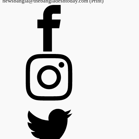
newsbangla@thebangladeshtoday.com (Print)