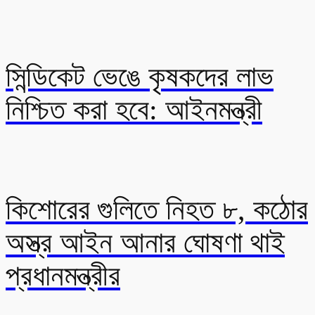
সিন্ডিকেট ভেঙে কৃষকদের লাভ
নিশ্চিত করা হবে: আইনমন্ত্রী
কিশোরের গুলিতে নিহত ৮, কঠোর
অস্ত্র আইন আনার ঘোষণা থাই
প্রধানমন্ত্রীর